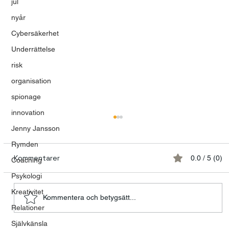
jul
nyår
Cybersäkerhet
Underrättelse
risk
organisation
spionage
innovation
Jenny Jansson
Rymden
Kommentarer
0.0 / 5 (0)
Coaching
Psykologi
Kreativitet
Kommentera och betygsätt...
Relationer
Modet att våga vara mänsklig
Självkänsla