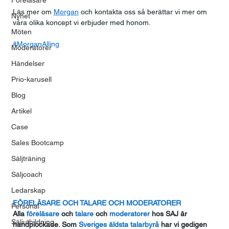
Föreläsare
Läs mer om 
Morgan
 och kontakta oss så berättar vi mer om 
Nyhet
våra olika koncept vi erbjuder med honom.
Möten
#MorganAlling
Moderatorer
Händelser
Prio-karusell
Blog
Artikel
Case
Sales Bootcamp
Säljträning
Säljcoach
Ledarskap
FÖRELÄSARE OCH TALARE OCH MODERATORER
Personal
Alla
 föreläsare
 och
 talare
 och
 moderatorer
 hos SAJ är 
Säljutbildning
handplockade. Som
 Sveriges äldsta talarbyrå
 har vi gedigen 