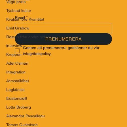
Våga prata
Tystnad kultur
Email
*
Kvalitet före Kvantitet
Emil Grabow
Rösten från andra sidan
PRENUMERERA
interview
Genom att prenumerera godkänner du vår 
integritetspolicy.
Kroppen
Adel Osman
Integration
Jämställdhet
Lagkänsla
Existensiellt
Lotta Broberg
Alexandra Pascalidou
Tomas Gustafson