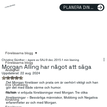
FÖRELÄSARNA
PLANERA DIN FÖRELÄSNING
Föreläsarna blogg
Christine Günther – ägare av SAJ
9 dec. 2015
1 min läsning
Föreläsarna blogg
Morgan Alling har något att säga
Andlighet
Uppdaterat:
22 aug. 2024
meditation
Betygsatt till NaN av 5 stjärnor.
Det Morgan föreläser och prata om är oerhört viktigt och han 
Inre Utveckling
gör det med både värme och humor.
visdom
Nu kan vi erbjuda föreläsningar med Morgan. Tre olika 
föreläsningar – Besvärliga människor, Mobbing och Negativa 
forskning
erfarenheter av och med Morgan.