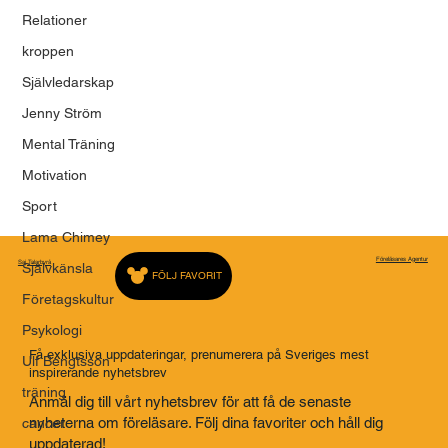
Relationer
kroppen
Självledarskap
Jenny Ström
Mental Träning
Motivation
Sport
Lama Chimey
Föreläsares Agentur
Saj Talarbyrå
Självkänsla
FÖLJ FAVORIT
Företagskultur
Psykologi
Få exklusiva uppdateringar, prenumerera på Sveriges mest
Ulf Bengtsson
inspirerande nyhetsbrev
träning
Anmäl dig till vårt nyhetsbrev för att få de senaste
nyheterna om föreläsare. Följ dina favoriter och håll dig
cancer
uppdaterad!