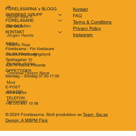
AI
FÖRELÄSARNA´s BLOGG
Kontakt
SKRIBENT GRUPP
FAQ
Göran Adle´n
FÖRELÄSARE
Terms & Conditions
Göran Adlén
OM OSS
Privacy Policy
KONTAKT
Instagram
Jörgen Hamle
Adress:
Helena Reje
Föreläsarna - För föreläsare
Patrik Westberg
Co..SAJ Förmedlingsbyrå
Talattagatan 10
Psykisk ohälsa
426 76 Västra Frölunda
ÖPPETTIDER:
Theresia Olsson Neve
Måndag – Söndag 07:00-17:00
Mod
E-POST
SAJ 200
info@saj.se
TELEFON
Sanningen
+46 010 641 10 56
© 2024 Föreläsarna. Stolt produktion av
Team Saj.se
.
Design: A MBPM Flick