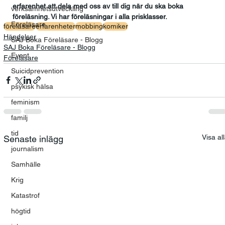
erfarenhet att dela med oss av till dig när du ska boka 
verksamhetsutveckling
föreläsning. Vi har föreläsningar i alla prisklasser.
Föreläsare
föreläsare
erfarenheter
mobbing
komiker
Händelser
SAJ Boka Föreläsare - Blogg
SAJ Boka Föreläsare - Blogg
Event
Föreläsare
Suicidprevention
psykisk hälsa
feminism
familj
tid
Visa al
Senaste inlägg
journalism
Samhälle
Krig
Katastrof
högtid