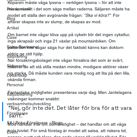
Köparen måste våga lyssna – verkligen lyssna – för att inte 
Prio-karusell
missa värdet i det som sägs mellan raderna. Säljaren måste ha 
modet att ställa den avgörande frågan: 
”Ska vi köra?”  
För 
Blog
affärer skapas inte av slump, de skapas av mod.
Artikel
Om barnet inte vågar kliva upp på cykeln blir det ingen cykeltur, 
Case
inga skrapsår och inga 21 växlar på mountainbiken. Om 
Sales Bootcamp
patienten inte vågar säga hur det faktiskt känns kan doktorn 
aldrig ge rätt hjälp.
Säljträning
När försäkringsbolaget inte vågar försäkra det som är svårt, 
Säljcoach
riskerar de att stå stilla medan mindre, modigare aktörer växer 
sig starka. Då måste kunden vara modig nog att lita på den lilla, 
Ledarskap
okända firman.
Personal
Fantastiska möjligheter presenteras varje dag. Men Jantelagens 
Säljutbildning
viskningar kommer snabbt:
verksamhetsutveckling
“Nej, gör inte det. Det låter för bra för att vara 
Föreläsare
sant.”
SAJ Boka Föreläsare - Blogg
Mod handlar inte om dumdristighet – det handlar om att våga 
trots tvivlet. För små företag är modet att satsa, att riskera tid, 
Event