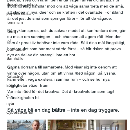
pengar, svett och tårar, den enda vägen till verklig tillväxt. För 
Suicidprevention
stora företag handlar mod om att våga samarbeta med de små, 
att släppa in nya idéer och se kraften i det oväntade. För ibland 
psykisk hälsa
är det just de små som springer förbi – för att de vågade.
feminism
När rykten sprids, och du saknar modet att konfrontera dem, går 
familj
du miste om sanningen – och chansen att agera rätt. Men den 
tid
som är proaktiv behöver inte vara rädd. Sätt dina mål långsiktigt, 
hantera det som har mest värde först – så blir risken att prova 
journalism
nytt en del av din strategi, inte ett hot.
Samhälle
Öppna dörrarna till samarbete. Mod visar sig inte genom att 
Krig
vinna över någon, utan om att vinna 
med
 någon. Så lyssna, 
Katastrof
känn efter, våga existera i samma rum – och se hur nya 
högtid
möjligheter växer fram.
Var inte rädd för det kreativa. Det är kreativiteten som tagit 
jul
mänskligheten hit.
nyår
Så våga bli en dag 
bättre
 – inte en dag tryggare.
Cybersäkerhet
Underrättelse