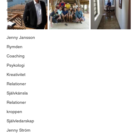
risk
organisation
spionage
innovation
Jenny Jansson
Rymden
Coaching
Psykologi
Kreativitet
Relationer
Självkänsla
Relationer
kroppen
Självledarskap
Jenny Ström