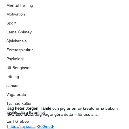
Mental Träning
Motivation
Sport
Lama Chimey
Självkänsla
Företagskultur
Psykologi
Ulf Bengtsson
träning
cancer
Våga prata
Tystnad kultur
Jag heter Jörgen Hamle 
och jag är en av kreatörerna bakom 
Kvalitet före Kvantitet
SAJ 200 MOD
. Jag vågar göra detta – för oss alla.
Emil Grabow
https://saj.se/saj-200mod/