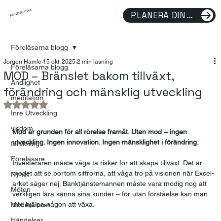
FÖRELÄSARNA
PLANERA DIN FÖRELÄSNING
Föreläsarna blogg
Jorgen Hamle
15 okt. 2025
2 min läsning
Föreläsarna blogg
MOD – Bränslet bakom tillväxt,
Andlighet
förändring och mänsklig utveckling
meditation
Betygsatt till NaN av 5 stjärnor.
Inre Utveckling
visdom
Mod är grunden för all rörelse framåt. Utan mod – ingen 
utveckling. Ingen innovation. Ingen mänsklighet i förändring.
forskning
Föreläsare
Investeraren måste våga ta risker för att skapa tillväxt. Det är 
modet att se bortom siffrorna, att våga tro på visionen när Excel-
Nyhet
arket säger nej. Banktjänstemannen måste vara modig nog att 
Möten
verkligen lära känna sina kunder – för utan förståelse kan man 
inte hjälpa någon att växa.
Moderatorer
Händelser