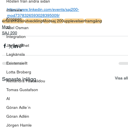
Rösten från andra sidan
https://www.linkedin.com/events/saj200-
interview
mod7378326593028395009/
Kroppen
erfarenheter
utveckling
Mod
saj 200
upplevelser
framgång
Mod
Adel Osman
SAJ 200
Integration
Jämställdhet
Lagkänsla
Existensiellt
Lotta Broberg
Visa al
Senaste inlägg
Alexandra Pascalidou
Tomas Gustafson
AI
Göran Adle´n
Göran Adlén
Jörgen Hamle