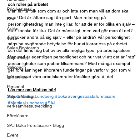
och roller på arbetet
Prio-karusell
Man får ta folk som dom är och inte som man vill att dom ska 
vara! Det är lättare sagt än gjort. Man retar sig på 
Blog
personlighetsdrag man inte gillar, för att de är för olika en själv – 
Artikel
eller kanske för lika. Det är mänskligt, men vad gör man åt det? 
Försöker ändra på sig själv – eller på andra? Vår personlighet 
Case
sägs ha avgörande betydelse för hur vi klarar oss på arbetet 
Sales Bootcamp
och det finns nog behov av alla möjliga typer på arbetsplatsen. 
Men vad är egentligen personlighet och hur vet vi att det är ”rätt” 
Säljträning
personligheter som jobbar tillsammans? Med många exempel 
Säljcoach
ger föreläsningen åhöraren funderingar på varför vi gör som vi 
gör och vad våra arbetskamrater försöker göra åt det.
Ledarskap
Personal
Läs mer om Mattias här!
Säljutbildning
#BokaMattiasLundberg
#BokaSverigesbästaföreläsare
#MattiasLundberg
#SAJ
verksamhetsutveckling
Föreläsare
SAJ Boka Föreläsare - Blogg
Event