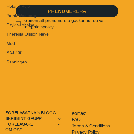
Helena Reje
PRENUMERERA
Patrik Westberg
Genom att prenumerera godkänner du vår 
Psykisk ohälsa
integritetspolicy.
Theresia Olsson Neve
Mod
SAJ 200
Sanningen
FÖRELÄSARNA´s BLOGG
Kontakt
SKRIBENT GRUPP
FAQ
FÖRELÄSARE
Terms & Conditions
OM OSS
Privacy Policy