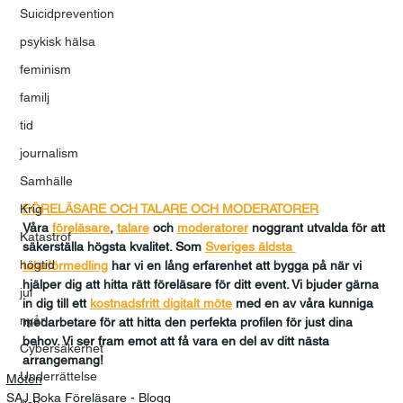
Suicidprevention
psykisk hälsa
feminism
familj
tid
journalism
Samhälle
FÖRELÄSARE OCH TALARE OCH MODERATORER
Krig
Våra 
föreläsare
, 
talare
och
moderatorer
 noggrant utvalda för att 
Katastrof
säkerställa högsta kvalitet. Som 
Sveriges äldsta 
högtid
talarförmedling
har vi en lång erfarenhet att bygga på när vi 
hjälper dig att hitta rätt föreläsare för ditt event. Vi bjuder gärna 
jul
in dig till ett 
kostnadsfritt digitalt möte
med en av våra kunniga 
nyår
medarbetare för att hitta den perfekta profilen för just dina 
behov. Vi ser fram emot att få vara en del av ditt nästa 
Cybersäkerhet
arrangemang!
Underrättelse
Möten
SAJ Boka Föreläsare - Blogg