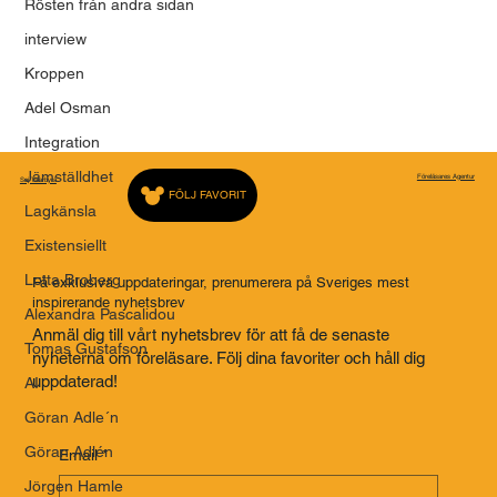
Rösten från andra sidan
interview
Kroppen
Adel Osman
Integration
Jämställdhet
Föreläsares Agentur
Saj Talarbyrå
FÖLJ FAVORIT
Lagkänsla
Existensiellt
Lotta Broberg
Få exklusiva uppdateringar, prenumerera på Sveriges mest
inspirerande nyhetsbrev
Alexandra Pascalidou
Anmäl dig till vårt nyhetsbrev för att få de senaste
Tomas Gustafson
nyheterna om föreläsare. Följ dina favoriter och håll dig
uppdaterad!
AI
Göran Adle´n
Göran Adlén
Email
*
Jörgen Hamle