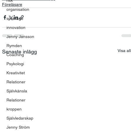
risk
Föreläsare
organisation
spionage
innovation
Jenny Jansson
Rymden
Visa al
Senaste inlägg
Coaching
Psykologi
Kreativitet
Relationer
Självkänsla
Relationer
kroppen
Självledarskap
Jenny Ström