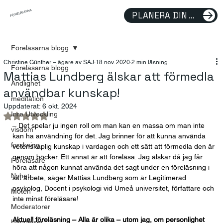
FÖRELÄSARNA
PLANERA DIN FÖRELÄSNING
Föreläsarna blogg
Christine Günther – ägare av SAJ
18 nov. 2020
2 min läsning
Föreläsarna blogg
Mattias Lundberg älskar att förmedla
Andlighet
användbar kunskap!
meditation
Uppdaterat:
6 okt. 2024
Inre Utveckling
Betygsatt till NaN av 5 stjärnor.
– Det spelar ju ingen roll om man kan en massa om man inte 
visdom
kan ha användning för det. Jag brinner för att kunna använda 
forskning
vetenskaplig kunskap i vardagen och ett sätt att förmedla den är 
genom böcker. Ett annat är att föreläsa. Jag älskar då jag får 
Föreläsare
höra att någon kunnat använda det sagt under en föreläsning i 
Nyhet
sitt arbete, säger Mattias Lundberg som är Legitimerad 
psykolog, Docent i psykologi vid Umeå universitet, författare och 
Möten
inte minst föreläsare! 
Moderatorer
Aktuell föreläsning – Alla är olika – utom jag, om personlighet 
Händelser