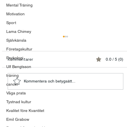
Mental Träning
Motivation
Sport
Lama Chimey
Självkänsla
Företagskultur
Psykologi
Kommentarer
0.0 / 5 (0)
Ulf Bengtsson
träning
Kommentera och betygsätt...
cancer
Våga prata
Talande kvinnor och tystnadens
Tystnad kultur
tyranni
Kvalitet före Kvantitet
Emil Grabow