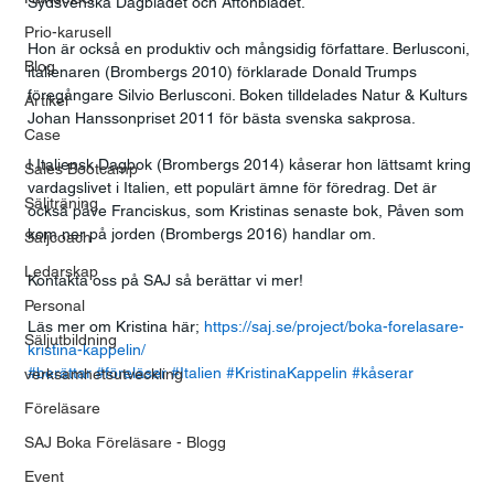
Sydsvenska Dagbladet och Aftonbladet.
Prio-karusell
Hon är också en produktiv och mångsidig författare. Berlusconi, 
Blog
italienaren (Brombergs 2010) förklarade Donald Trumps 
föregångare Silvio Berlusconi. Boken tilldelades Natur & Kulturs 
Artikel
Johan Hanssonpriset 2011 för bästa svenska sakprosa. 
Case
I Italiensk Dagbok (Brombergs 2014) kåserar hon lättsamt kring 
Sales Bootcamp
vardagslivet i Italien, ett populärt ämne för föredrag. Det är 
Säljträning
också påve Franciskus, som Kristinas senaste bok, Påven som 
kom ner på jorden (Brombergs 2016) handlar om.
Säljcoach
Ledarskap
Kontakta oss på SAJ så berättar vi mer!
Personal
Läs mer om Kristina här; 
https://saj.se/project/boka-forelasare-
Säljutbildning
kristina-kappelin/
#berättar
#föreläser
#Italien
#KristinaKappelin
#kåserar
verksamhetsutveckling
Föreläsare
SAJ Boka Föreläsare - Blogg
Event