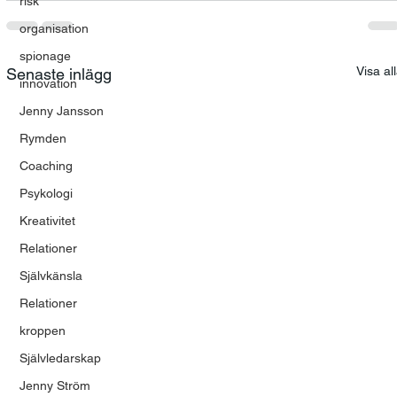
risk
organisation
spionage
Visa al
Senaste inlägg
innovation
Jenny Jansson
Rymden
Coaching
Psykologi
Kreativitet
Relationer
Självkänsla
Relationer
kroppen
Självledarskap
Jenny Ström