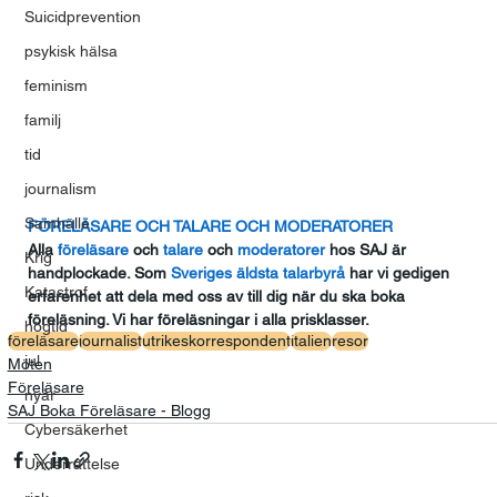
Suicidprevention
psykisk hälsa
feminism
familj
tid
journalism
Samhälle
FÖRELÄSARE OCH TALARE OCH MODERATORER
Alla
 föreläsare
 och
 talare
 och
 moderatorer
 hos SAJ är 
Krig
handplockade. Som
 Sveriges äldsta talarbyrå
 har vi gedigen 
Katastrof
erfarenhet att dela med oss av till dig när du ska boka 
föreläsning. Vi har föreläsningar i alla prisklasser.
högtid
föreläsare
journalist
utrikeskorrespondent
italien
resor
jul
Möten
Föreläsare
nyår
SAJ Boka Föreläsare - Blogg
Cybersäkerhet
Underrättelse