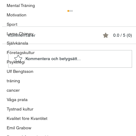
Mental Träning
Motivation
Sport
Lama Chimey
Kommentarer
0.0 / 5 (0)
Självkänsla
Företagskultur
Kommentera och betygsätt...
Psykologi
Ulf Bengtsson
Talande kvinnor och tystnadens
träning
tyranni
cancer
Våga prata
Tystnad kultur
Kvalitet före Kvantitet
Emil Grabow