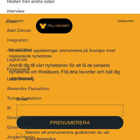
Rösten från andra sidan
interview
Kroppen
Föreläsares Agentur
Saj Talarbyrå
FÖLJ FAVORIT
Adel Osman
Integration
Jämställdhet
Få exklusiva uppdateringar, prenumerera på Sveriges mest
inspirerande nyhetsbrev
Lagkänsla
Anmäl dig till vårt nyhetsbrev för att få de senaste
Existensiellt
nyheterna om föreläsare. Följ dina favoriter och håll dig
uppdaterad!
Lotta Broberg
Alexandra Pascalidou
Tomas Gustafson
Email
*
AI
Göran Adle´n
PRENUMERERA
Göran Adlén
Genom att prenumerera godkänner du vår 
Jörgen Hamle
integritetspolicy.