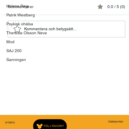
Helena Reje
Kommentarer
0.0 / 5 (0)
Patrik Westberg
Psykisk ohälsa
Kommentera och betygsätt...
Theresia Olsson Neve
Mod
FÖRELÄSARNA - EN PLATTFORM FÖR
SAJ 200
MENINGSFULLA BERÄTTELSER
Sanningen
Föreläsares Agentur
Saj Talarbyrå
FÖLJ FAVORIT