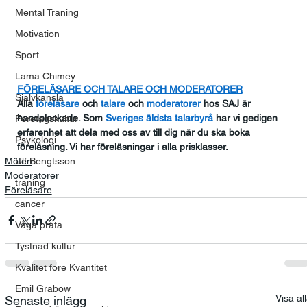
Mental Träning
Motivation
Sport
Lama Chimey
FÖRELÄSARE OCH TALARE OCH MODERATORER
Självkänsla
Alla
 föreläsare
 och
 talare
 och
 moderatorer
 hos SAJ är 
handplockade. Som
 Sveriges äldsta talarbyrå
 har vi gedigen 
Företagskultur
erfarenhet att dela med oss av till dig när du ska boka 
Psykologi
föreläsning. Vi har föreläsningar i alla prisklasser.
Möten
Ulf Bengtsson
Moderatorer
träning
Föreläsare
cancer
Våga prata
Tystnad kultur
Kvalitet före Kvantitet
Emil Grabow
Visa al
Senaste inlägg