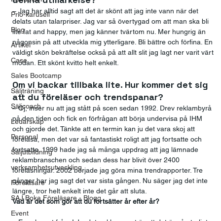
– Jag har alltid sagt att det är skönt att jag inte vann när det 
Prio-karusell
delats utan talarpriser. Jag var så övertygad om att man ska bli 
Blog
lite fat and happy, men jag känner tvärtom nu. Mer hungrig än 
någonsin på att utveckla mig ytterligare. Bli bättre och förfina. En 
Artikel
väldigt skön bekräftelse också på att allt slit jag lagt ner varit värt 
Case
mödan. Ett skönt kvitto helt enkelt.
Sales Bootcamp
Om vi backar tillbaka lite. Hur kommer det sig 
Säljträning
att du föreläser och trendspanar?
Säljcoach
– Oj, inser nu att jag stått på scen sedan 1992. Drev reklambyrå 
på den tiden och fick en förfrågan att börja undervisa på IHM 
Ledarskap
och gjorde det. Tänkte att en termin kan ju det vara skoj att 
Personal
föreläsa, men det var så fantastiskt roligt att jag fortsatte och 
fortsatte. 1999 hade jag så många uppdrag att jag lämnade 
Säljutbildning
reklambranschen och sedan dess har blivit över 2400 
verksamhetsutveckling
föreläsningar. 2002 började jag göra mina trendrapporter. Tre 
gånger har jag sagt det var sista gången. Nu säger jag det inte 
Föreläsare
längre, tror helt enkelt inte det går att sluta.
SAJ Boka Föreläsare - Blogg
Vad är det som gör att du fortsätter år efter år?
Event