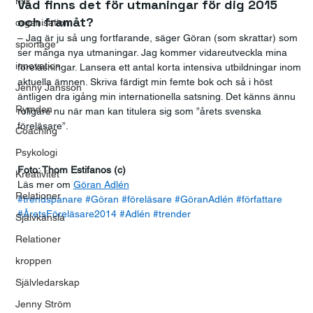
risk
Vad finns det för utmaningar för dig 2015 
och framåt?
organisation
– Jag är ju så ung fortfarande, säger Göran (som skrattar) som 
spionage
ser många nya utmaningar. Jag kommer vidareutveckla mina 
innovation
föreläsningar. Lansera ett antal korta intensiva utbildningar inom 
aktuella ämnen. Skriva färdigt min femte bok och så i höst 
Jenny Jansson
äntligen dra igång min internationella satsning. Det känns ännu 
Rymden
roligare nu när man kan titulera sig som ”årets svenska 
föreläsare”.
Coaching
Psykologi
Foto: Thom Estifanos (c)
Kreativitet
Läs mer om 
Göran Adlén
Relationer
#trendspanare
#Göran
#föreläsare
#GöranAdlén
#författare
#ÅretsFöreläsare2014
#Adlén
#trender
Självkänsla
Relationer
kroppen
Självledarskap
Jenny Ström