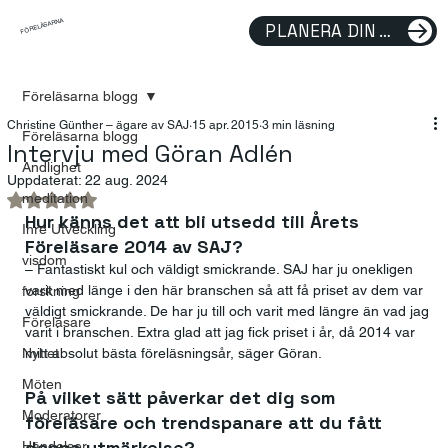
FÖRELÄSARNA
PLANERA DIN FÖRELÄSNING
Föreläsarna blogg
Christine Günther – ägare av SAJ
15 apr. 2015
3 min läsning
Föreläsarna blogg
Intervju med Göran Adlén
Andlighet
Uppdaterat:
22 aug. 2024
meditation
Betygsatt till NaN av 5 stjärnor.
Hur känns det att bli utsedd till Årets 
Inre Utveckling
Föreläsare 2014 av SAJ?
visdom
– Fantastiskt kul och väldigt smickrande. SAJ har ju onekligen 
varit med länge i den här branschen så att få priset av dem var 
forskning
väldigt smickrande. De har ju till och varit med längre än vad jag 
Föreläsare
varit i branschen. Extra glad att jag fick priset i år, då 2014 var 
Nyhet
mitt absolut bästa föreläsningsår, säger Göran.
Möten
På vilket sätt påverkar det dig som 
Moderatorer
föreläsare och trendspanare att du fått 
denna utmärkelse?
Händelser