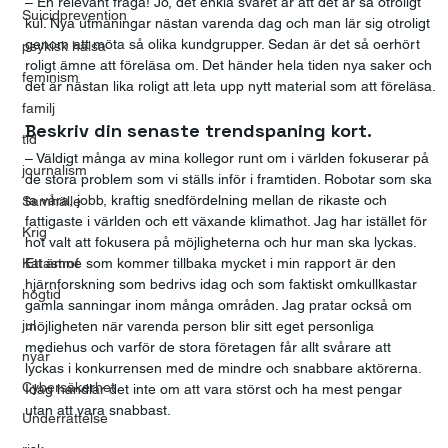
– En relevant fråga! Jo, det enkla svaret är att det är så otroligt 
Suicidprevention
kul. Nya utmaningar nästan varenda dag och man lär sig otroligt 
genom att möta så olika kundgrupper. Sedan är det så oerhört 
psykisk hälsa
roligt ämne att föreläsa om. Det händer hela tiden nya saker och 
feminism
det är nästan lika roligt att leta upp nytt material som att föreläsa.
familj
Beskriv din senaste trendspaning kort.
tid
– Väldigt många av mina kollegor runt om i världen fokuserar på 
journalism
de stora problem som vi ställs inför i framtiden. Robotar som ska 
ta våra, jobb, kraftig snedfördelning mellan de rikaste och 
Samhälle
fattigaste i världen och ett växande klimathot. Jag har istället för 
Krig
hot valt att fokusera på möjligheterna och hur man ska lyckas. 
Katastrof
Ett ämne som kommer tillbaka mycket i min rapport är den 
hjärnforskning som bedrivs idag och som faktiskt omkullkastar 
högtid
gamla sanningar inom många områden. Jag pratar också om 
jul
möjligheten när varenda person blir sitt eget personliga 
mediehus och varför de stora företagen får allt svårare att 
nyår
lyckas i konkurrensen med de mindre och snabbare aktörerna. 
Cybersäkerhet
Idag handlar det inte om att vara störst och ha mest pengar 
utan att vara snabbast.
Underrättelse