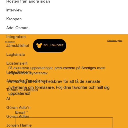
Rösten från andra sidan
interview
Kroppen
Adel Osman
Integration
Föreläsares Agentur
Saj Talarbyrå
Jämställdhet
FÖLJ FAVORIT
Lagkänsla
Existensiellt
Få exklusiva uppdateringar, prenumerera på Sveriges mest
Lotta Broberg
inspirerande nyhetsbrev
Alexandra Pascalidou
Anmäl dig till vårt nyhetsbrev för att få de senaste
nyheterna om föreläsare. Följ dina favoriter och håll dig
Tomas Gustafson
uppdaterad!
AI
Göran Adle´n
Email
*
Göran Adlén
Jörgen Hamle