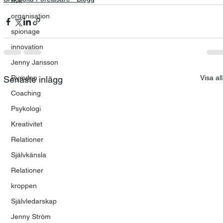
risk
organisation
spionage
innovation
Jenny Jansson
Rymden
Visa al
Senaste inlägg
Coaching
Psykologi
Kreativitet
Relationer
Självkänsla
Relationer
kroppen
Självledarskap
Jenny Ström