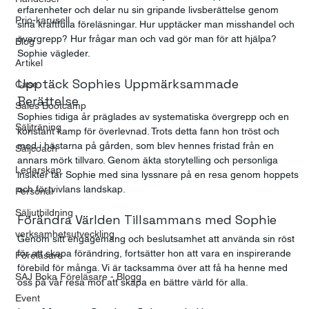
erfarenheter och delar nu sin gripande livsberättelse genom 
Prio-karusell
sina kraftfulla föreläsningar. Hur upptäcker man misshandel och 
övergrepp? Hur frågar man och vad gör man för att hjälpa? 
Blog
Sophie vägleder.
Artikel
Upptäck Sophies Uppmärksammade 
Case
Berättelse
Sales Bootcamp
Sophies tidiga år präglades av systematiska övergrepp och en 
Säljträning
konstant kamp för överlevnad. Trots detta fann hon tröst och 
mod i hästarna på gården, som blev hennes fristad från en 
Säljcoach
annars mörk tillvaro. Genom äkta storytelling och personliga 
Ledarskap
insikter tar Sophie med sina lyssnare på en resa genom hoppets 
och förtvivlans landskap.
Personal
Säljutbildning
Förändra Världen Tillsammans med Sophie
verksamhetsutveckling
Genom sitt engagemang och beslutsamhet att använda sin röst 
för att skapa förändring, fortsätter hon att vara en inspirerande 
Föreläsare
förebild för många. Vi är tacksamma över att få ha henne med 
SAJ Boka Föreläsare - Blogg
oss på vår resa mot att skapa en bättre värld för alla.
Event