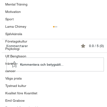
Mental Träning
Motivation
Sport
Lama Chimey
Självkänsla
Företagskultur
Kommentarer
0.0 / 5 (0)
Psykologi
Ulf Bengtsson
träning
Kommentera och betygsätt...
cancer
Våga prata
Kommunikations- och
Tystnad kultur
ledarskapsutmaningar
Kvalitet före Kvantitet
Emil Grabow