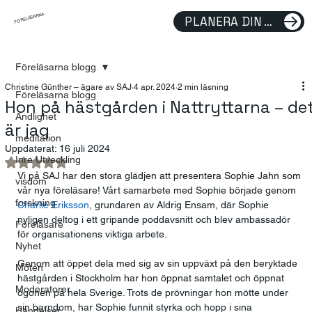
FÖRELÄSARNA
PLANERA DIN FÖRELÄSNING
Föreläsarna blogg
Christine Günther – ägare av SAJ
4 apr. 2024
2 min läsning
Föreläsarna blogg
Hon på hästgården i Nattryttarna – de
Andlighet
är jag
meditation
Uppdaterat:
16 juli 2024
Inre Utveckling
Betygsatt till NaN av 5 stjärnor.
Vi på SAJ har den stora glädjen att presentera Sophie Jahn som 
visdom
vår nya föreläsare! Vårt samarbete med Sophie började genom 
forskning
Charlie Eriksson
, grundaren av Aldrig Ensam, där Sophie 
nyligen deltog i ett gripande poddavsnitt och blev ambassadör 
Föreläsare
för organisationens viktiga arbete.
Nyhet
Genom att öppet dela med sig av sin uppväxt på den beryktade 
Möten
hästgården i Stockholm har hon öppnat samtalet och öppnat 
Moderatorer
ögonen på hela Sverige. Trots de prövningar hon mötte under 
sin barndom, har Sophie funnit styrka och hopp i sina 
Händelser