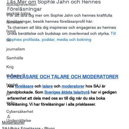
Läs Mer om Sophie Jahn och Hennes 
Suicidprevention
Föreläsningar
psykisk hälsa
För att lära dig mer om Sophie Jahn och hennes kraftfulla 
föreläsningar, besök hennes föreläsarprofil här:
feminism
Ta chansen att låta dig inspireras och engageras av hennes 
familj
unika berättelse och budskap om överlevnad och styrka.
 Till 
Sophies profilsida, poddar, media och bokning 
tid
journalism
Samhälle
Krig
FÖRELÄSARE OCH TALARE OCH MODERATORER
Katastrof
högtid
Alla
föreläsare
 och
talare
 och
moderatorer
 hos SAJ är 
handplockade. Som
Sveriges äldsta talarbyrå
 har vi gedigen 
jul
erfarenhet att dela med oss av till dig när du ska boka 
nyår
föreläsning. Vi har föreläsningar i alla prisklasser.
Cybersäkerhet
Δ         
Underrättelse
Moderatorer
SAJ Boka Föreläsare - Blogg