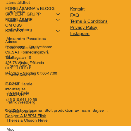
Jämställdhet
FÖRELÄSARNA´s BLOGG
Kontakt
Lagkänsla
SKRIBENT GRUPP
FAQ
FÖRELÄSARE
Existensiellt
Terms & Conditions
OM OSS
Privacy Policy
Lotta Broberg
KONTAKT
Instagram
Alexandra Pascalidou
Adress:
Föreläsarna - För föreläsare
Tomas Gustafson
Co..SAJ Förmedlingsbyrå
AI
Talattagatan 10
426 76 Västra Frölunda
Göran Adle´n
ÖPPETTIDER:
Måndag – Söndag 07:00-17:00
Göran Adlén
Jörgen Hamle
E-POST
info@saj.se
Helena Reje
TELEFON
+46 010 641 10 56
Patrik Westberg
© 2024 Föreläsarna. Stolt produktion av
Team Saj.se
.
Psykisk ohälsa
Design: A MBPM Flick
Theresia Olsson Neve
Mod