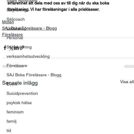
Sales Bootcamp
erfarenhet att dela med oss av till dig när du ska boka 
föreläsning. Vi har föreläsningar i alla prisklasser.
Säljträning
Säljcoach
Möten
SAJ Boka Föreläsare - Blogg
Ledarskap
Föreläsare
Personal
Säljutbildning
verksamhetsutveckling
Föreläsare
SAJ Boka Föreläsare - Blogg
Visa al
Senaste inlägg
Event
Suicidprevention
psykisk hälsa
feminism
familj
tid