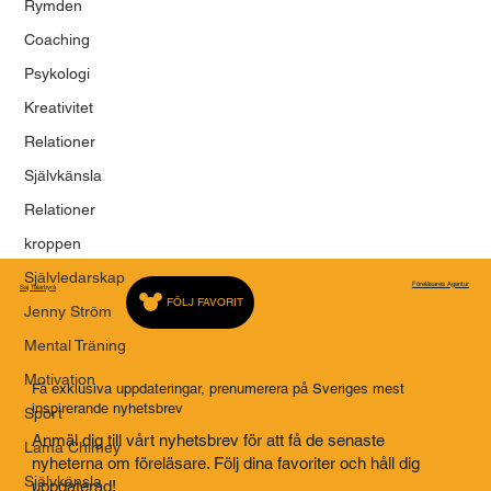
Rymden
FÖRELÄSARNA - EN PLATTFORM FÖR
MENINGSFULLA BERÄTTELSER
Coaching
Psykologi
Kreativitet
Relationer
Självkänsla
Relationer
kroppen
Självledarskap
Föreläsares Agentur
Saj Talarbyrå
FÖLJ FAVORIT
Jenny Ström
Mental Träning
Motivation
Få exklusiva uppdateringar, prenumerera på Sveriges mest
inspirerande nyhetsbrev
Sport
Anmäl dig till vårt nyhetsbrev för att få de senaste
Lama Chimey
nyheterna om föreläsare. Följ dina favoriter och håll dig
Självkänsla
uppdaterad!