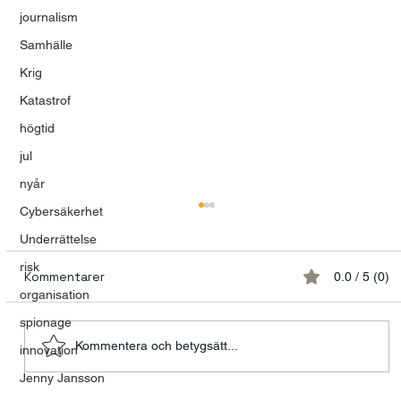
journalism
Samhälle
Krig
Katastrof
högtid
jul
nyår
Cybersäkerhet
Underrättelse
risk
Kommentarer
0.0 / 5 (0)
organisation
spionage
Kommentera och betygsätt...
innovation
Jenny Jansson