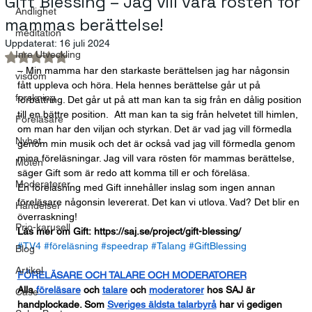
Gift Blessing – Jag vill vara rösten för
Andlighet
mammas berättelse!
meditation
Uppdaterat:
16 juli 2024
Inre Utveckling
Betygsatt till NaN av 5 stjärnor.
– Min mamma har den starkaste berättelsen jag har någonsin 
visdom
fått uppleva och höra. Hela hennes berättelse går ut på 
forskning
förbättring. Det går ut på att man kan ta sig från en dålig position 
till en bättre position.  Att man kan ta sig från helvetet till himlen, 
Föreläsare
om man har den viljan och styrkan. Det är vad jag vill förmedla 
Nyhet
genom min musik och det är också vad jag vill förmedla genom 
mina föreläsningar. Jag vill vara rösten för mammas berättelse, 
Möten
säger Gift som är redo att komma till er och föreläsa.
Moderatorer
En föreläsning med Gift innehåller inslag som ingen annan 
föreläsare någonsin levererat. Det kan vi utlova. Vad? Det blir en 
Händelser
överraskning!
Prio-karusell
Läs mer om Gift: 
https://saj.se/project/gift-blessing/
#TV4
#föreläsning
#speedrap
#Talang
#GiftBlessing
Blog
Artikel
FÖRELÄSARE OCH TALARE OCH MODERATORER
Alla
föreläsare
 och
talare
 och
moderatorer
 hos SAJ är 
Case
handplockade. Som
Sveriges äldsta talarbyrå
 har vi gedigen 