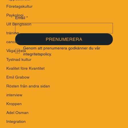
Företagskultur
Psykologi
Email
*
Ulf Bengtsson
träning
PRENUMERERA
cancer
Genom att prenumerera godkänner du vår 
Våga prata
integritetspolicy.
Tystnad kultur
Kvalitet före Kvantitet
Emil Grabow
Rösten från andra sidan
interview
Kroppen
Adel Osman
Integration