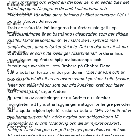
över sommaren och erbjöd en del boende, men sedan blev det 
Suicidprevention
tvärstopp igen. Nu jagar vi de små kostnaderna och 
psykisk hälsa
inkomsterna. Vår nästa stora bokning är först sommaren 2021,”
berättar Anders Johnsson.
feminism
Trots de svåra förutsättningarna har Anders inte gett upp. 
familj
”
Besöksnäringen är en basnäring i glesbygden som ger viktiga 
skatteintäkter till kommunen. Vi måste leva i symbios med 
tid
omgivningen, annars funkar det inte. Det handlar om att skapa 
journalism
bra relationer och hitta lösningar tillsammans,”
 förklarar han.
Innan krisen tog Anders hjälp av ledarskaps- och 
Samhälle
försäljningsutvecklare Lotta Broberg på Chabro. Detta 
Krig
samarbete har fortsatt under pandemin. 
”Det har varit och är 
oerhört värdefullt att ha en extern samtalspartner. Lotta lyssnar, 
Katastrof
lyfter och ställer frågor som ger mig kunskap, kraft och idéer 
högtid
som företagare,”
 säger Anders.
Ett resultat av coachningen är att Anders nu utforskar 
jul
möjligheten att hyra ut anläggningens stugor för längre perioder 
nyår
och erbjuda miljöombyte för distansarbetare. 
”Min vision är att vi 
ska komma ur det här, både bygden och anläggningen. Vi 
Cybersäkerhet
genomgår en enorm förändring och allt är mycket osäkert i 
Underrättelse
nuläget. Coachningen har gett mig nya perspektiv och det ska 