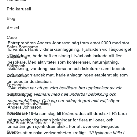
Prio-karusell
Blog
Artikel
Case
Entreprenören Anders Johnsson såg fram emot 2020 med stor 
Sales Bootcamp
förväntan. Hans vildmarksanläggning, Fjällsikten vid Tåsjöberget 
i Tåsjödalen, hade haft en stadig tillväxt och lockade allt fler 
Säljträning
besökare. Med aktiviteter som konferenser, naturnjutning, 
Säljcoach
skidåkning, vandring, scotersafari och fisketurer samt boende 
och god norrländsk mat, hade anläggningen etablerat sig som 
Ledarskap
en populär destination.
Personal
”Min vision var att ge våra besökare bra upplevelser av vår 
Säljutbildning
vackra bygd, vildmark med helt underbar befolkning och 
sammanhållning. Och jag har aldrig ångrat mitt val,”
 säger 
verksamhetsutveckling
Anders Johnsson.
Föreläsare
När Covid-19-krisen slog till förändrades allt drastiskt. På bara 
några veckor försvann bokningar för flera miljoner, och 
SAJ Boka Föreläsare - Blogg
omsättningen sjönk dramatiskt. För att överleva tvingades 
Event
Anders att minska verksamheten kraftigt.
 ”Vi lyckades hålla i 