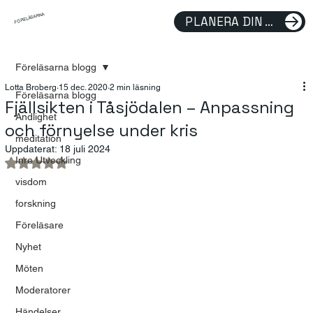
FÖRELÄSARNA
PLANERA DIN FÖRELÄSNING
Föreläsarna blogg
Lotta Broberg
15 dec. 2020
2 min läsning
Föreläsarna blogg
Fjällsikten i Tåsjödalen – Anpassning
Andlighet
och förnyelse under kris
meditation
Uppdaterat:
18 juli 2024
Inre Utveckling
Betygsatt till NaN av 5 stjärnor.
visdom
forskning
Föreläsare
Nyhet
Möten
Moderatorer
Händelser