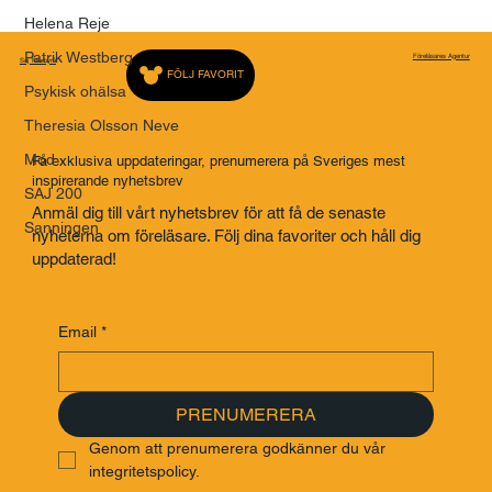
Helena Reje
Patrik Westberg
Föreläsares Agentur
Saj Talarbyrå
FÖLJ FAVORIT
Psykisk ohälsa
Theresia Olsson Neve
Mod
Få exklusiva uppdateringar, prenumerera på Sveriges mest
inspirerande nyhetsbrev
SAJ 200
Anmäl dig till vårt nyhetsbrev för att få de senaste
Sanningen
nyheterna om föreläsare. Följ dina favoriter och håll dig
uppdaterad!
Email
*
PRENUMERERA
Genom att prenumerera godkänner du vår 
integritetspolicy.