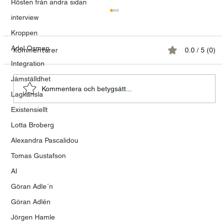
Rösten från andra sidan
interview
Kroppen
Adel Osman
Kommentarer
0.0 / 5 (0)
Integration
Jämställdhet
Kommentera och betygsätt...
Lagkänsla
Existensiellt
Människan i centrum på utbildningen
Lotta Broberg
Kommunicera Framgångsrikt
Alexandra Pascalidou
Tomas Gustafson
AI
Göran Adle´n
Göran Adlén
Jörgen Hamle