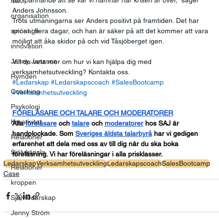
bli spännande att se var vi hamnar när krisen är över,”
 säger 
risk
Anders Johnsson.
organisation
Trots utmaningarna ser Anders positivt på framtiden. Det har 
spionage
snöat i flera dagar, och han är säker på att det kommer att vara 
möjligt att åka skidor på och vid Tåsjöberget igen.
innovation
Jenny Jansson
Vill du veta mer om hur vi kan hjälpa dig med 
verksamhetsutveckling? Kontakta oss.      
Rymden
#Ledarskap
#Ledarskapscoach
#SalesBootcamp
Coaching
#Verksamhetsutveckling
Psykologi
FÖRELÄSARE OCH TALARE OCH MODERATORER
Kreativitet
Alla
föreläsare
 och
talare
 och
moderatorer
 hos SAJ är 
handplockade. Som
Sveriges äldsta talarbyrå
 har vi gedigen 
Relationer
erfarenhet att dela med oss av till dig när du ska boka 
Självkänsla
föreläsning. Vi har föreläsningar i alla prisklasser.
Ledarskap
Verksamhetsutveckling
Ledarskapscoach
SalesBootcamp
Relationer
Case
kroppen
Självledarskap
Jenny Ström