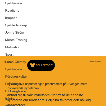
FÖRELÄSARNA - EN PLATTFORM FÖR
Självkänsla
MENINGSFULLA BERÄTTELSER
Relationer
kroppen
Självledarskap
Jenny Ström
Mental Träning
Motivation
Sport
Lama Chimey
Föreläsares Agentur
Saj Talarbyrå
FÖLJ FAVORIT
Självkänsla
Företagskultur
Psykologi
Få exklusiva uppdateringar, prenumerera på Sveriges mest
inspirerande nyhetsbrev
Ulf Bengtsson
Anmäl dig till vårt nyhetsbrev för att få de senaste
träning
nyheterna om föreläsare. Följ dina favoriter och håll dig
uppdaterad!
cancer