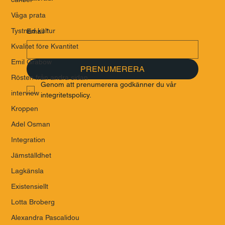
Våga prata
Tystnad kultur
Email
*
Kvalitet före Kvantitet
Emil Grabow
PRENUMERERA
Rösten från andra sidan
Genom att prenumerera godkänner du vår 
interview
integritetspolicy.
Kroppen
Adel Osman
Integration
Jämställdhet
Lagkänsla
Existensiellt
Lotta Broberg
Alexandra Pascalidou