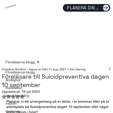
FÖRELÄSARNA
PLANERA DIN FÖRELÄSNING
Föreläsarna blogg
Christine Günther – ägare av SAJ
11 aug. 2021
1 min läsning
Föreläsarna blogg
Föreläsare till Suicidpreventiva dagen
Andlighet
10 september
meditation
Uppdaterat:
16 juli 2024
Inre Utveckling
Betygsatt till NaN av 5 stjärnor.
Planerar ni ett arrangemang på er skola, i er kommun eller på er 
visdom
arbetsplats på Suicidpreventiva dagen 10 september eller något 
forskning
annat datum i höst?