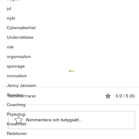
jul
nyår
Cybersäkerhet
Underrättelse
risk
organisation
spionage
innovation
Jenny Jansson
Rymden
Kommentarer
0.0 / 5 (0)
Coaching
Psykologi
Kommentera och betygsätt...
Kreativitet
Relationer