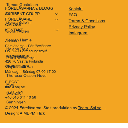
Tomas Gustafson
FÖRELÄSARNA´s BLOGG
Kontakt
AI
SKRIBENT GRUPP
FAQ
FÖRELÄSARE
Terms & Conditions
Göran Adle´n
OM OSS
Privacy Policy
KONTAKT
Göran Adlén
Instagram
Jörgen Hamle
Adress:
Föreläsarna - För föreläsare
Helena Reje
Co..SAJ Förmedlingsbyrå
Talattagatan 10
Patrik Westberg
426 76 Västra Frölunda
Psykisk ohälsa
ÖPPETTIDER:
Måndag – Söndag 07:00-17:00
Theresia Olsson Neve
E-POST
Mod
info@saj.se
TELEFON
SAJ 200
+46 010 641 10 56
Sanningen
© 2024 Föreläsarna. Stolt produktion av
Team Saj.se
.
Design: A MBPM Flick