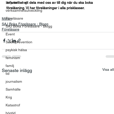
Säljutbildning
erfarenhet att dela med oss av till dig när du ska boka 
föreläsning. Vi har föreläsningar i alla prisklasser.
verksamhetsutveckling
Föreläsare
Möten
SAJ Boka Föreläsare - Blogg
SAJ Boka Föreläsare - Blogg
Föreläsare
Event
Suicidprevention
psykisk hälsa
feminism
familj
Visa al
Senaste inlägg
tid
journalism
Samhälle
Krig
Katastrof
högtid