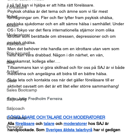
I så fall kan vi hjälpa er att hitta rätt föreläsare.
Föreläsare
Psykisk ohälsa är det tema och ämne som vi får mest 
Nyhet
förfrågningar om. Fler och fler lyfter fram psykisk ohälsa, 
psykiska sjukdomar och en allt sämre hälsa i samhället. Under 
Möten
OS i Tokyo var det flera internationella stjärnor inom olika 
Moderatorer
idrotter som berättade om stressen, depressioner och om 
psykisk ohälsa.
Händelser
Men det behöver inte handla om en idrottare utan vem som 
Prio-karusell
helst kan vara drabbad. Någon i din närhet, en vän, 
klasskamrat, kollega eller….
Blog
Tillsammans kan vi göra skillnad och för oss på SAJ är vi både 
Artikel
medvetna och angelägna att bidra till en bättre hälsa.
Sluta leta och kontakta oss när det gäller föreläsare till er 
Case
aktivitet oavsett om det är ett litet eller större sammanhang!
Sales Bootcamp
Foto: Jytte Fredholm Ferreira
Säljträning
Säljcoach
FÖRELÄSARE OCH TALARE OCH MODERATORER
Ledarskap
Alla
föreläsare
 och
talare
 och
moderatorer
 hos SAJ är 
Personal
handplockade. Som
Sveriges äldsta talarbyrå
 har vi gedigen 