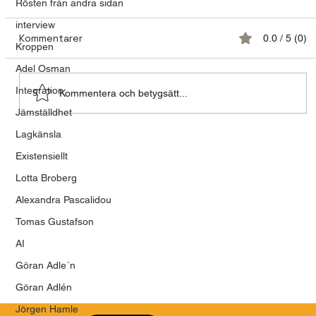
Rösten från andra sidan
interview
Kommentarer
0.0 / 5 (0)
Kroppen
Adel Osman
Integration
Kommentera och betygsätt...
Jämställdhet
Lagkänsla
Kommunikations- och
Existensiellt
ledarskapsutmaningar
Lotta Broberg
Alexandra Pascalidou
Tomas Gustafson
AI
Göran Adle´n
Göran Adlén
Jörgen Hamle