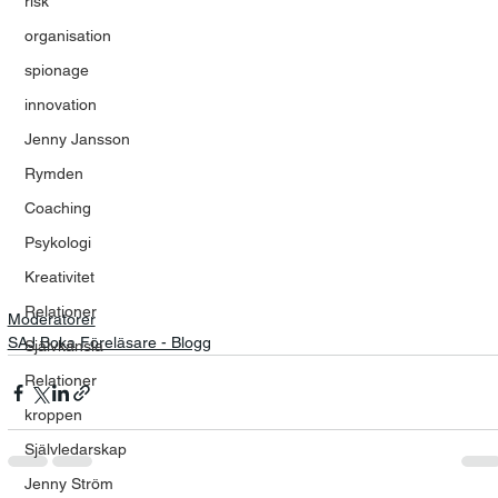
risk
organisation
spionage
innovation
Jenny Jansson
Rymden
Coaching
Psykologi
Kreativitet
Relationer
Moderatorer
SAJ Boka Föreläsare - Blogg
Självkänsla
Relationer
kroppen
Självledarskap
Jenny Ström