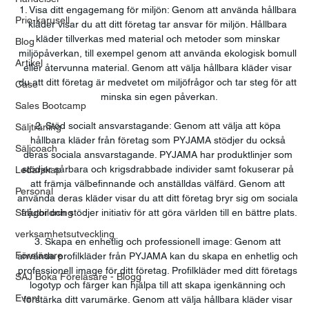
1. Visa ditt engagemang för miljön: Genom att använda hållbara 
Prio-karusell
kläder visar du att ditt företag tar ansvar för miljön. Hållbara 
kläder tillverkas med material och metoder som minskar 
Blog
miljöpåverkan, till exempel genom att använda ekologisk bomull 
Artikel
eller återvunna material. Genom att välja hållbara kläder visar 
du att ditt företag är medvetet om miljöfrågor och tar steg för att 
Case
minska sin egen påverkan.
Sales Bootcamp
2. Stöd socialt ansvarstagande: Genom att välja att köpa 
Säljträning
hållbara kläder från företag som PYJAMA stödjer du också 
Säljcoach
deras sociala ansvarstagande. PYJAMA har produktlinjer som 
stödjer sårbara och krigsdrabbade individer samt fokuserar på 
Ledarskap
att främja välbefinnande och anställdas välfärd. Genom att 
Personal
använda deras kläder visar du att ditt företag bryr sig om sociala 
Säljutbildning
frågor och stödjer initiativ för att göra världen till en bättre plats.
verksamhetsutveckling
3. Skapa en enhetlig och professionell image: Genom att 
Föreläsare
använda profilkläder från PYJAMA kan du skapa en enhetlig och 
professionell image för ditt företag. Profilkläder med ditt företags 
SAJ Boka Föreläsare - Blogg
logotyp och färger kan hjälpa till att skapa igenkänning och 
Event
förstärka ditt varumärke. Genom att välja hållbara kläder visar 