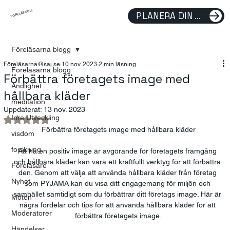
FÖRELÄSARNA
PLANERA DIN FÖRELÄSNING
Föreläsarna blogg
Föreläsarna@saj.se
10 nov. 2023
2 min läsning
Föreläsarna blogg
Förbättra företagets image med
Andlighet
hållbara kläder
meditation
Uppdaterat:
13 nov. 2023
Inre Utveckling
Betygsatt till NaN av 5 stjärnor.
Förbättra företagets image med hållbara kläder
visdom
forskning
Att ha en positiv image är avgörande för företagets framgång 
och hållbara kläder kan vara ett kraftfullt verktyg för att förbättra 
Föreläsare
den. Genom att välja att använda hållbara kläder från företag 
Nyhet
som PYJAMA kan du visa ditt engagemang för miljön och 
samhället samtidigt som du förbättrar ditt företags image. Här är 
Möten
några fördelar och tips för att använda hållbara kläder för att 
Moderatorer
förbättra företagets image.
Händelser