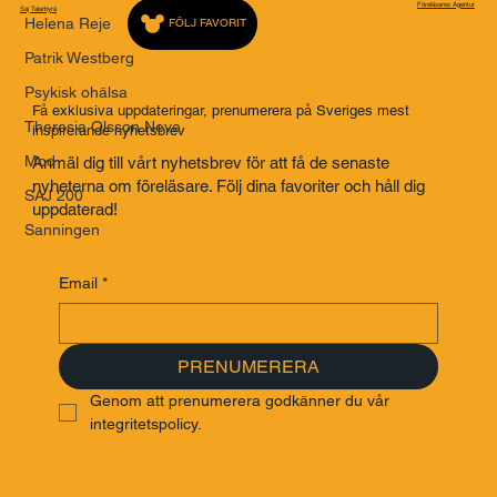
Föreläsares Agentur
Saj Talarbyrå
Helena Reje
FÖLJ FAVORIT
Patrik Westberg
Psykisk ohälsa
Få exklusiva uppdateringar, prenumerera på Sveriges mest
Theresia Olsson Neve
inspirerande nyhetsbrev
Mod
Anmäl dig till vårt nyhetsbrev för att få de senaste
nyheterna om föreläsare. Följ dina favoriter och håll dig
SAJ 200
uppdaterad!
Sanningen
Email
*
PRENUMERERA
Genom att prenumerera godkänner du vår 
integritetspolicy.