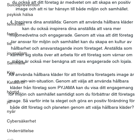
du också att ditt företag är medvetet om att skapa en positiv 
Suicidprevention
image och att ni tar hänsyn till både miljön och samhället.
psykisk hälsa
4. Inspirera dina anställda: Genom att använda hållbara kläder 
feminism
kan du också inspirera dina anställda att vara mer 
familj
miljömedvetna och engagerade. Genom att visa att ditt företag 
tar ansvar för miljön och samhället kan du skapa en kultur av 
tid
hållbarhet och ansvarstagande inom företaget. Anställda som 
journalism
känner sig stolta över att arbeta för ett företag som värnar om 
miljön är också mer benägna att vara engagerade och lojala.
Samhälle
Krig
Att använda hållbara kläder för att förbättra företagets image är 
en win-win-situation. Genom att välja att använda hållbara 
Katastrof
kläder från företag som PYJAMA kan du visa ditt engagemang 
högtid
för miljön och samhället samtidigt som du förbättrar ditt företags 
image. Så varför inte ta steget och göra en positiv förändring för 
jul
både ditt företag och planeten genom att välja hållbara kläder?
nyår
Cybersäkerhet
Underrättelse