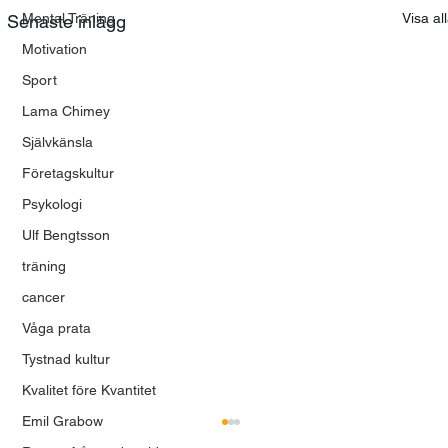
Mental Träning
Visa al
Senaste inlägg
Motivation
Sport
Lama Chimey
Självkänsla
Företagskultur
Psykologi
Ulf Bengtsson
träning
cancer
Våga prata
Tystnad kultur
Kvalitet före Kvantitet
Emil Grabow