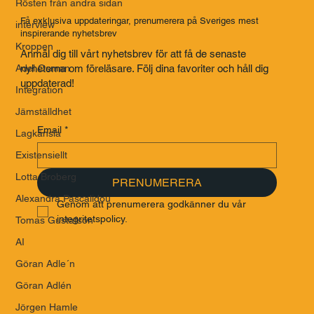
Rösten från andra sidan
Få exklusiva uppdateringar, prenumerera på Sveriges mest
interview
inspirerande nyhetsbrev
Kroppen
Anmäl dig till vårt nyhetsbrev för att få de senaste
Adel Osman
nyheterna om föreläsare. Följ dina favoriter och håll dig
uppdaterad!
Integration
Jämställdhet
Email
*
Lagkänsla
Existensiellt
Lotta Broberg
PRENUMERERA
Alexandra Pascalidou
Genom att prenumerera godkänner du vår 
integritetspolicy.
Tomas Gustafson
AI
Göran Adle´n
Göran Adlén
Jörgen Hamle