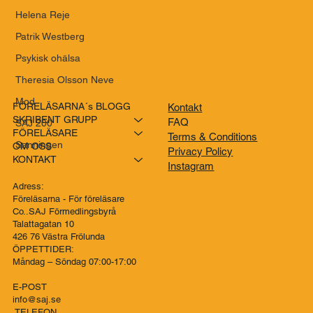
Helena Reje
Patrik Westberg
Psykisk ohälsa
Theresia Olsson Neve
Mod
FÖRELÄSARNA´s BLOGG
Kontakt
SKRIBENT GRUPP
FAQ
SAJ 200
FÖRELÄSARE
Terms & Conditions
Sanningen
OM OSS
Privacy Policy
KONTAKT
Instagram
Adress:
Föreläsarna - För föreläsare
Co..SAJ Förmedlingsbyrå
Talattagatan 10
426 76 Västra Frölunda
ÖPPETTIDER:
Måndag – Söndag 07:00-17:00
E-POST
info@saj.se
TELEFON