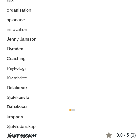
risk
organisation
spionage
innovation
Jenny Jansson
Rymden
Coaching
Psykologi
Kreativitet
Relationer
Självkänsla
Relationer
kroppen
Självledarskap
Kommentarer
0.0 / 5 (0)
Jenny Ström