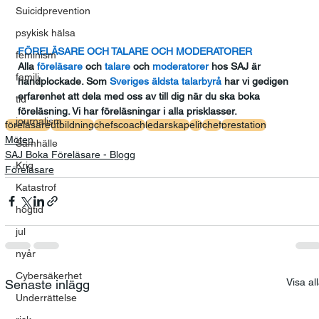
Suicidprevention
psykisk hälsa
FÖRELÄSARE OCH TALARE OCH MODERATORER
feminism
Alla
 föreläsare
 och
 talare
 och
 moderatorer
 hos SAJ är 
familj
handplockade. Som
 Sveriges äldsta talarbyrå
 har vi gedigen 
erfarenhet att dela med oss av till dig när du ska boka 
tid
föreläsning. Vi har föreläsningar i alla prisklasser.
journalism
föreläsare
utbildning
chefscoach
ledarskap
elit
chef
prestation
Möten
Samhälle
SAJ Boka Föreläsare - Blogg
Krig
Föreläsare
Katastrof
högtid
jul
nyår
Cybersäkerhet
Visa al
Senaste inlägg
Underrättelse