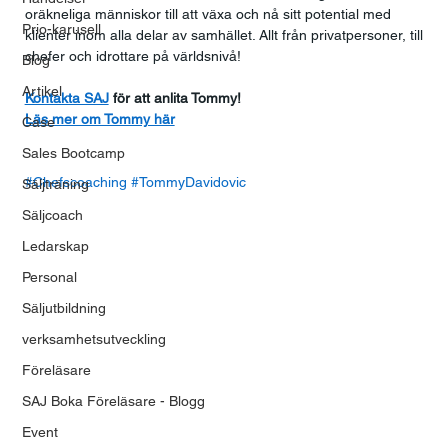
oräkneliga människor till att växa och nå sitt potential med 
Prio-karusell
klienter inom alla delar av samhället. Allt från privatpersoner, till 
chefer och idrottare på världsnivå!
Blog
Artikel
Kontakta SAJ
 för att anlita Tommy!
Läs mer om Tommy här
Case
Sales Bootcamp
#Chefscoaching
#TommyDavidovic
Säljträning
Säljcoach
Ledarskap
Personal
Säljutbildning
verksamhetsutveckling
Föreläsare
SAJ Boka Föreläsare - Blogg
Event