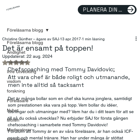
FÖRELÄSARNA
PLANERA DIN FÖRELÄSNING
Föreläsarna blogg
Christine Günther – ägare av SAJ
13 apr. 2017
1 min läsning
Föreläsarna blogg
Det är ensamt på toppen!
Andlighet
Uppdaterat:
22 aug. 2024
meditation
Betygsatt till NaN av 5 stjärnor.
Chefscoaching med Tommy Davidovic;
Inre Utveckling
Att vara chef är både roligt och utmanande, 
visdom
men inte alltid så tacksamt
forskning
Det är många bollar som en chef ska kunna jonglera, samtidigt 
Föreläsare
som prestationen ska vara på topp. Vem bollar du idéer, 
Nyhet
lösningar och utmaningar med? Vem har du i ditt team för att se 
till så du också utvecklas? Nu erbjuder SAJ för första gången 
Möten
chefscoaching i samarbete med Tommy Davidovic!
Moderatorer
Förutom att Tommy är en av våra föreläsare, är han också ICF-
coach och mental tränare. Han har under många år stöttat 
Händelser