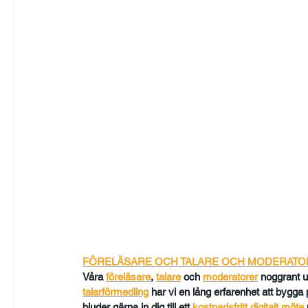
FÖRELÄSARE OCH TALARE OCH MODERAT
Våra 
föreläsare
, 
talare
och
moderatorer
 noggrant u
talarförmedling
har vi en lång erfarenhet att bygga på
bjuder gärna in dig till ett 
kostnadsfritt digitalt möte