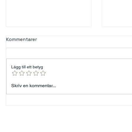
Kommentarer
Lägg till ett betyg
Min års resa — från 96 kg
Modet at
Skriv en kommentar...
till målet 82 kg - Känner
mänskli
mig som Forrest Gump