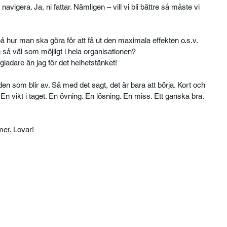
vigera. Ja, ni fattar. Nämligen – vill vi bli bättre så måste vi 
 på hur man ska göra för att få ut den maximala effekten o.s.v. 
så väl som möjligt i hela organisationen? 
 gladare än jag för det helhetstänket! 
 den som blir av. Så med det sagt, det är bara att börja. Kort och 
 En vikt i taget. En övning. En lösning. En miss. Ett ganska bra. 
er. Lovar! 