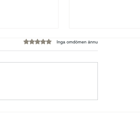
Betygsatt till 0 av 5 stjärnor.
Inga omdömen ännu
t våga vara
Speedintervju med Pat
g
Westberg – om psykis
ohälsa, tystnad och at
hitta andra vägar