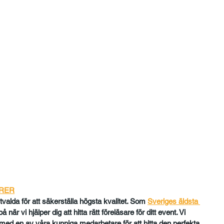
ORER
tvalda för att säkerställa högsta kvalitet. Som 
Sveriges äldsta 
 när vi hjälper dig att hitta rätt föreläsare för ditt event. Vi 
med en av våra kunniga medarbetare för att hitta den perfekta 