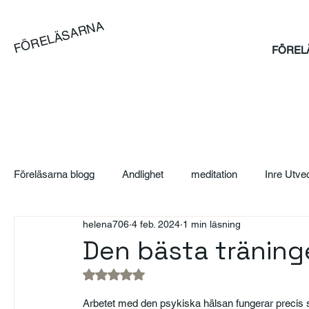
FÖRELÄSARNA
FÖREL
Föreläsarna blogg
Andlighet
meditation
Inre Utve
helena706
4 feb. 2024
1 min läsning
Blog
Artikel
Case
Sales Bootcamp
Sä
Den bästa träning
Betygsatt till NaN av 5 stjärnor.
SAJ Boka Föreläsare - Blogg
Event
Suicidpreve
Arbetet med den psykiska hälsan fungerar precis s