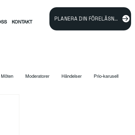
PLANERA DIN FÖRELÄSNING
OSS
KONTAKT
Möten
Moderatorer
Händelser
Prio-karusell
ildning
verksamhetsutveckling
Föreläsare
rnalism