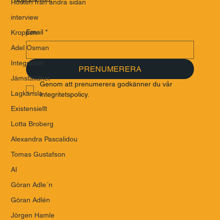
Rösten från andra sidan
interview
Email
*
Kroppen
Adel Osman
Integration
PRENUMERERA
Jämställdhet
Genom att prenumerera godkänner du vår 
Lagkänsla
integritetspolicy.
Existensiellt
Lotta Broberg
Alexandra Pascalidou
Tomas Gustafson
AI
Göran Adle´n
Göran Adlén
Jörgen Hamle