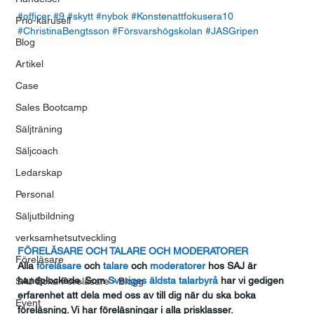
#officer
#9
#skytt
#nybok
#Konstenattfokusera10
Prio-karusell
#ChristinaBengtsson
#Försvarshögskolan
#JASGripen
Blog
Artikel
Case
Sales Bootcamp
Säljträning
Säljcoach
Ledarskap
Personal
Säljutbildning
verksamhetsutveckling
FÖRELÄSARE OCH TALARE OCH MODERATORER
Föreläsare
Alla
 föreläsare
 och
 talare
 och
 moderatorer
 hos SAJ är 
handplockade. Som
 Sveriges äldsta talarbyrå
 har vi gedigen 
SAJ Boka Föreläsare - Blogg
erfarenhet att dela med oss av till dig när du ska boka 
Event
föreläsning. Vi har föreläsningar i alla prisklasser.