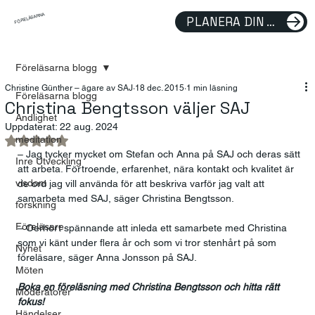
FÖRELÄSARNA
PLANERA DIN FÖRELÄSNING
Föreläsarna blogg
Christine Günther – ägare av SAJ
18 dec. 2015
1 min läsning
Föreläsarna blogg
Christina Bengtsson väljer SAJ
Andlighet
Uppdaterat:
22 aug. 2024
meditation
Betygsatt till NaN av 5 stjärnor.
– Jag tycker mycket om Stefan och Anna på SAJ och deras sätt 
Inre Utveckling
att arbeta. Förtroende, erfarenhet, nära kontakt och kvalitet är 
visdom
de ord jag vill använda för att beskriva varför jag valt att 
samarbeta med SAJ, säger Christina Bengtsson.
forskning
Föreläsare
– Oerhört spännande att inleda ett samarbete med Christina 
som vi känt under flera år och som vi tror stenhårt på som 
Nyhet
föreläsare, säger Anna Jonsson på SAJ.
Möten
Boka en föreläsning med Christina Bengtsson och hitta rätt 
Moderatorer
fokus!
Händelser