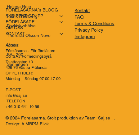
Helena Reje
FÖRELÄSARNA´s BLOGG
Kontakt
SKRIBENT GRUPP
Patrik Westberg
FAQ
FÖRELÄSARE
Terms & Conditions
Psykisk ohälsa
OM OSS
Privacy Policy
KONTAKT
Theresia Olsson Neve
Instagram
Mod
Adress:
Föreläsarna - För föreläsare
SAJ 200
Co..SAJ Förmedlingsbyrå
Talattagatan 10
Sanningen
426 76 Västra Frölunda
ÖPPETTIDER:
Måndag – Söndag 07:00-17:00
E-POST
info@saj.se
TELEFON
+46 010 641 10 56
© 2024 Föreläsarna. Stolt produktion av
Team Saj.se
.
Design: A MBPM Flick