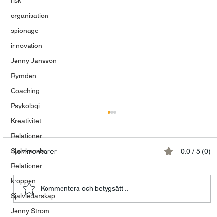
risk
organisation
spionage
innovation
Jenny Jansson
Rymden
Coaching
Psykologi
Kreativitet
Relationer
Kommentarer
Självkänsla
0.0 / 5 (0)
Relationer
kroppen
Kommentera och betygsätt...
Självledarskap
Modet att våga vara mänsklig
Jenny Ström