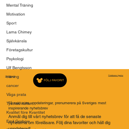
Mental Träning
Motivation
Sport
Lama Chimey
Självkänsla
Företagskultur
Psykologi
Ulf Bengtsson
träning
Föreläsares Agentur
Saj Talarbyrå
FÖLJ FAVORIT
cancer
Våga prata
Få exklusiva uppdateringar, prenumerera på Sveriges mest
Tystnad kultur
inspirerande nyhetsbrev
Kvalitet före Kvantitet
Anmäl dig till vårt nyhetsbrev för att få de senaste
Emil Grabow
nyheterna om föreläsare. Följ dina favoriter och håll dig
uppdaterad!