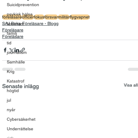
Suicidprevention
psykisk hälsa
föreläsare
officer
fokus
försvar
militär
flygvapnet
SAJ Boka Föreläsare - Blogg
feminism
Föreläsare
familj
Föreläsare
tid
journalism
Samhälle
Krig
Katastrof
Visa al
Senaste inlägg
högtid
jul
nyår
Cybersäkerhet
Underrättelse