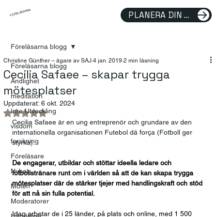
FÖRELÄSARNA
PLANERA DIN FÖRELÄSNING
Föreläsarna blogg
Christine Günther – ägare av SAJ
4 jan. 2019
2 min läsning
Föreläsarna blogg
Cecilia Safaee – skapar trygga
Andlighet
mötesplatser
meditation
Uppdaterat:
6 okt. 2024
Inre Utveckling
Betygsatt till NaN av 5 stjärnor.
Cecilia Safaee är en ung entreprenör och grundare av den 
visdom
internationella organisationen Futebol dá força (Fotboll ger 
forskning
styrka). 
Föreläsare
De engagerar, utbildar och stöttar ideella ledare och 
Nyhet
fotbollstränare runt om i världen så att de kan skapa trygga 
mötesplatser där de stärker tjejer med handlingskraft och stöd 
Möten
för att nå sin fulla potential.
Moderatorer
Idag arbetar de i 25 länder, på plats och online, med 1 500 
Händelser