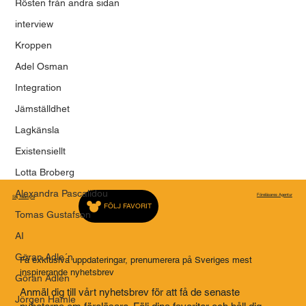
Rösten från andra sidan
interview
Talande kvinnor och tystnadens
tyranni
Kroppen
Adel Osman
Integration
Jämställdhet
Lagkänsla
Existensiellt
Lotta Broberg
Alexandra Pascalidou
Föreläsares Agentur
Saj Talarbyrå
FÖLJ FAVORIT
Tomas Gustafson
AI
Göran Adle´n
Få exklusiva uppdateringar, prenumerera på Sveriges mest
inspirerande nyhetsbrev
Göran Adlén
Anmäl dig till vårt nyhetsbrev för att få de senaste
Jörgen Hamle