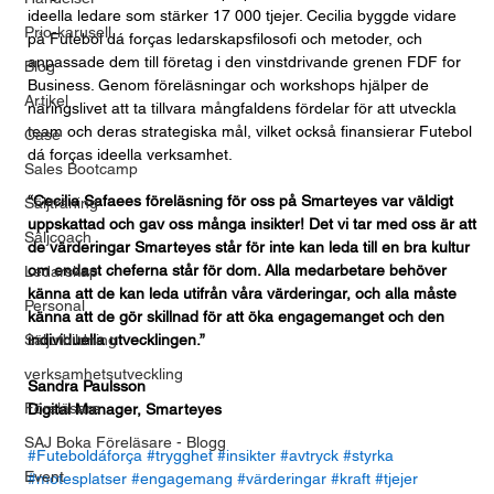
ideella ledare som stärker 17 000 tjejer. Cecilia byggde vidare 
Prio-karusell
på Futebol dá forças ledarskapsfilosofi och metoder, och 
anpassade dem till företag i den vinstdrivande grenen FDF for 
Blog
Business. Genom föreläsningar och workshops hjälper de 
Artikel
näringslivet att ta tillvara mångfaldens fördelar för att utveckla 
team och deras strategiska mål, vilket också finansierar Futebol 
Case
dá forças ideella verksamhet.
Sales Bootcamp
“Cecilia Safaees föreläsning för oss på Smarteyes var väldigt 
Säljträning
uppskattad och gav oss många insikter! Det vi tar med oss är att 
Säljcoach
de värderingar Smarteyes står för inte kan leda till en bra kultur 
om endast cheferna står för dom. Alla medarbetare behöver 
Ledarskap
känna att de kan leda utifrån våra värderingar, och alla måste 
Personal
känna att de gör skillnad för att öka engagemanget och den 
Säljutbildning
individuella utvecklingen.”
verksamhetsutveckling
Sandra Paulsson
Föreläsare
Digital Manager, Smarteyes
SAJ Boka Föreläsare - Blogg
#Futeboldáforça
#trygghet
#insikter
#avtryck
#styrka
Event
#mötesplatser
#engagemang
#värderingar
#kraft
#tjejer