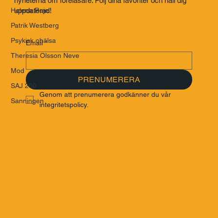
nyheterna om föreläsare. Följ dina favoriter och håll dig
uppdaterad!
Helena Reje
Patrik Westberg
Psykisk ohälsa
Email
*
Theresia Olsson Neve
Mod
PRENUMERERA
SAJ 200
Genom att prenumerera godkänner du vår 
Sanningen
integritetspolicy.