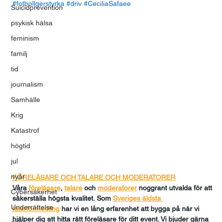
#fotbollgerstyrka
#driv
#CeciliaSafaee
Suicidprevention
psykisk hälsa
feminism
familj
tid
journalism
Samhälle
Krig
Katastrof
högtid
jul
nyår
FÖRELÄSARE OCH TALARE OCH MODERATORER
Våra 
föreläsare
, 
talare
och
moderatorer
 noggrant utvalda för att 
Cybersäkerhet
säkerställa högsta kvalitet. Som 
Sveriges äldsta 
Underrättelse
talarförmedling
har vi en lång erfarenhet att bygga på när vi 
hjälper dig att hitta rätt föreläsare för ditt event. Vi bjuder gärna 