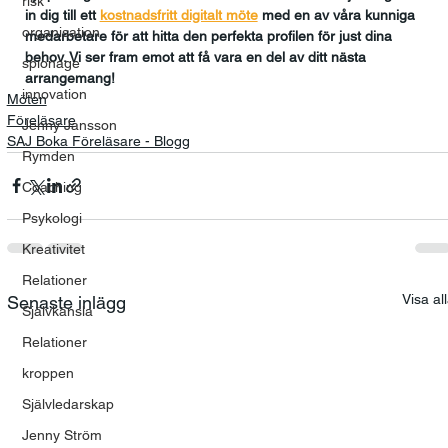
risk
in dig till ett 
kostnadsfritt digitalt möte
med en av våra kunniga 
organisation
medarbetare för att hitta den perfekta profilen för just dina 
behov. Vi ser fram emot att få vara en del av ditt nästa 
spionage
arrangemang!
innovation
Möten
Föreläsare
Jenny Jansson
SAJ Boka Föreläsare - Blogg
Rymden
Coaching
Psykologi
Kreativitet
Relationer
Visa al
Senaste inlägg
Självkänsla
Relationer
kroppen
Självledarskap
Jenny Ström