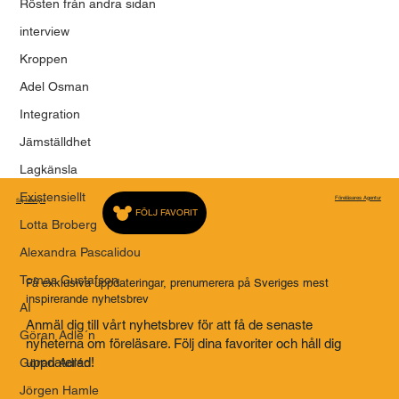
Rösten från andra sidan
interview
Kroppen
Adel Osman
Integration
Jämställdhet
Lagkänsla
Existensiellt
Föreläsares Agentur
Saj Talarbyrå
FÖLJ FAVORIT
Lotta Broberg
Alexandra Pascalidou
Tomas Gustafson
Få exklusiva uppdateringar, prenumerera på Sveriges mest
inspirerande nyhetsbrev
AI
Anmäl dig till vårt nyhetsbrev för att få de senaste
Göran Adle´n
nyheterna om föreläsare. Följ dina favoriter och håll dig
uppdaterad!
Göran Adlén
Jörgen Hamle