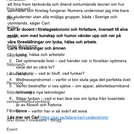
att föra fram tänkvärda och ibland omtumlande teorier om hur 
Prio-karusell
samhället och företag fungerar. Numera undervisar jag inte bara 
för studenter utan alla möjliga grupper, både i Sverige och 
Blog
utomlands, säger Carl.
Artikel
Carl är docent i företagsekonomi och författare, översatt till elva 
språk, som med kunskap och humor vänder upp och ner på 
Case
våra föreställningar om lycka, hälsa och arbete.
Sales Bootcamp
Carls föreläsningar och ämnen
Lycka, hälsa och arbetsliv
Säljträning
Det optimerade livet – vad händer när vi försöker optimera 
Säljcoach
varje del av våra liv?
Självhjälp – vad är bluff, vad funkar?
Ledarskap
Wellnessyndromet – varför vi bör sluta jaga det perfekta livet
Personal
Varför bestraffar vi oss själva – om appar, aktivitetsarmband 
Säljutbildning
och andra nya teknologier
Släpp lyckan – vad vi kan lära oss om lycka från tusentals 
verksamhetsutveckling
år av filosofi och historia
Föreläsare
Sömn – varför har vi så svårt att sova
Läs mer om Carl
https://saj.se/talare/carl-cederstrom/
SAJ Boka Föreläsare - Blogg
Event