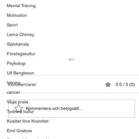
Mental Träning
Motivation
Sport
Lama Chimey
Självkänsla
Företagskultur
Psykologi
Ulf Bengtsson
träning
Kommentarer
0.0 / 5 (0)
cancer
Våga prata
Kommentera och betygsätt...
Tystnad kultur
Kvalitet före Kvantitet
Emil Grabow
Talande kvinnor och tystnadens
tyranni