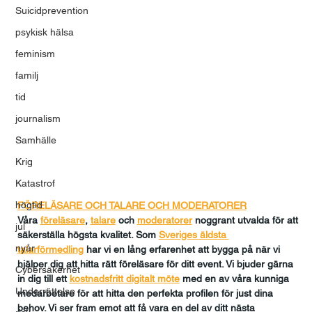
Suicidprevention
psykisk hälsa
feminism
familj
tid
journalism
Samhälle
Krig
Katastrof
högtid
FÖRELÄSARE OCH TALARE OCH MODERATORER
Våra 
föreläsare
, 
talare
och
moderatorer
 noggrant utvalda för att 
jul
säkerställa högsta kvalitet. Som 
Sveriges äldsta 
nyår
talarförmedling
har vi en lång erfarenhet att bygga på när vi 
hjälper dig att hitta rätt föreläsare för ditt event. Vi bjuder gärna 
Cybersäkerhet
in dig till ett 
kostnadsfritt digitalt möte
med en av våra kunniga 
Underrättelse
medarbetare för att hitta den perfekta profilen för just dina 
behov. Vi ser fram emot att få vara en del av ditt nästa 