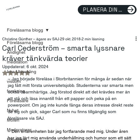
FÖRELÄSARNA
PLANERA DIN FÖRELÄSNING
Föreläsarna blogg
Christine Günther – ägare av SAJ
29 okt. 2018
2 min läsning
Föreläsarna blogg
Carl Cederström – smarta lyssnare
Andlighet
kräver tänkvärda teorier
meditation
Uppdaterat:
6 okt. 2024
Inre Utveckling
Betygsatt till NaN av 5 stjärnor.
– Jag började föreläsa i Storbritannien för många år sedan när 
visdom
jag fått mitt första universitetsjobb. Studenterna var smarta men 
forskning
också obarmhärtiga. Jag förstod direkt att det krävdes mer än 
att stå och läsa innantill från ett papper och peka på en 
Föreläsare
powerpoint. Om jag inte kunde fånga deras intresse direkt reste 
Nyhet
de sig och gick, säger Carl som nu finns tillgänglig som 
föreläsare via SAJ.
Möten
Moderatorer
– Den erfarenheten bär jag fortfarande med mig. Under åren 
har jag lärt mig använda underhållning och humor som ett sätt 
Händelser