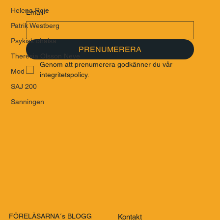
Helena Reje
Email
*
Patrik Westberg
Psykisk ohälsa
PRENUMERERA
Theresia Olsson Neve
Genom att prenumerera godkänner du vår 
Mod
integritetspolicy.
SAJ 200
Sanningen
FÖRELÄSARNA´s BLOGG
Kontakt