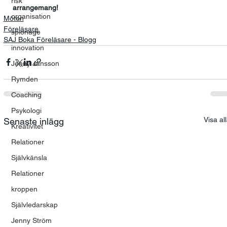
risk
arrangemang!
organisation
Möten
Föreläsare
spionage
SAJ Boka Föreläsare - Blogg
innovation
Jenny Jansson
Rymden
Coaching
Psykologi
Visa al
Senaste inlägg
Kreativitet
Relationer
Självkänsla
Relationer
kroppen
Självledarskap
Jenny Ström