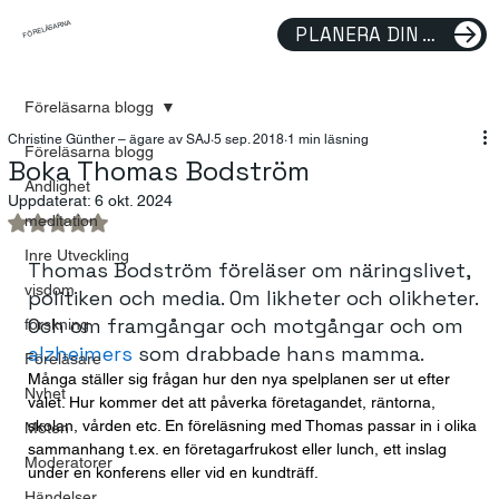
FÖRELÄSARNA
PLANERA DIN FÖRELÄSNING
Föreläsarna blogg
Christine Günther – ägare av SAJ
5 sep. 2018
1 min läsning
Föreläsarna blogg
Boka Thomas Bodström
Andlighet
Uppdaterat:
6 okt. 2024
meditation
Betygsatt till NaN av 5 stjärnor.
Inre Utveckling
Thomas Bodström föreläser om näringslivet, 
visdom
politiken och media. Om likheter och olikheter. 
Och om framgångar och motgångar och om 
forskning
alzheimers
 som drabbade hans mamma.
Föreläsare
Många ställer sig frågan hur den nya spelplanen ser ut efter 
Nyhet
valet. Hur kommer det att påverka företagandet, räntorna, 
skolan, vården etc. En föreläsning med Thomas passar in i olika 
Möten
sammanhang t.ex. en företagarfrukost eller lunch, ett inslag 
Moderatorer
under en konferens eller vid en kundträff.
Händelser