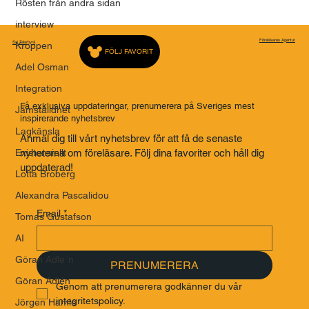
Rösten från andra sidan
interview
Föreläsares Agentur
Saj Talarbyrå
Kroppen
FÖLJ FAVORIT
Adel Osman
Integration
Få exklusiva uppdateringar, prenumerera på Sveriges mest
Jämställdhet
inspirerande nyhetsbrev
Lagkänsla
Anmäl dig till vårt nyhetsbrev för att få de senaste
nyheterna om föreläsare. Följ dina favoriter och håll dig
Existensiellt
uppdaterad!
Lotta Broberg
Alexandra Pascalidou
Email
*
Tomas Gustafson
AI
Göran Adle´n
PRENUMERERA
Göran Adlén
Genom att prenumerera godkänner du vår 
integritetspolicy.
Jörgen Hamle