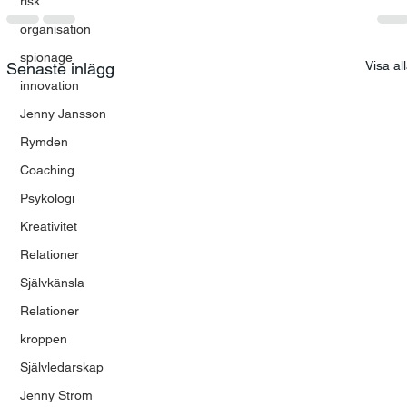
risk
organisation
spionage
Visa al
Senaste inlägg
innovation
Jenny Jansson
Rymden
Coaching
Psykologi
Kreativitet
Relationer
Självkänsla
Relationer
kroppen
Självledarskap
Jenny Ström