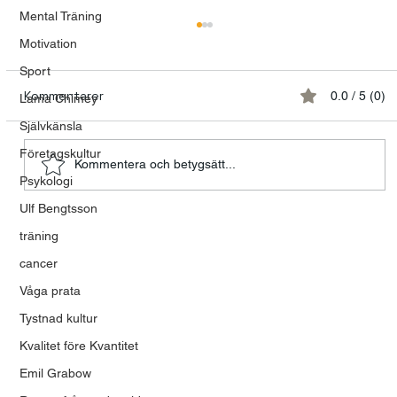
Mental Träning
Motivation
Sport
Kommentarer
0.0 / 5 (0)
Lama Chimey
Självkänsla
Företagskultur
Kommentera och betygsätt...
Psykologi
Ulf Bengtsson
Talande kvinnor och tystnadens
träning
tyranni
cancer
Våga prata
Tystnad kultur
Kvalitet före Kvantitet
Emil Grabow