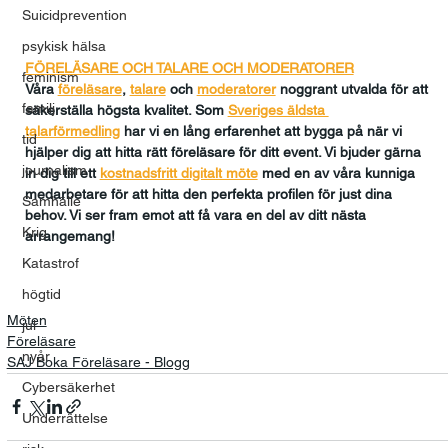
Suicidprevention
psykisk hälsa
FÖRELÄSARE OCH TALARE OCH MODERATORER
feminism
Våra 
föreläsare
, 
talare
och
moderatorer
 noggrant utvalda för att 
familj
säkerställa högsta kvalitet. Som 
Sveriges äldsta 
talarförmedling
har vi en lång erfarenhet att bygga på när vi 
tid
hjälper dig att hitta rätt föreläsare för ditt event. Vi bjuder gärna 
journalism
in dig till ett 
kostnadsfritt digitalt möte
med en av våra kunniga 
medarbetare för att hitta den perfekta profilen för just dina 
Samhälle
behov. Vi ser fram emot att få vara en del av ditt nästa 
Krig
arrangemang!
Katastrof
högtid
Möten
jul
Föreläsare
nyår
SAJ Boka Föreläsare - Blogg
Cybersäkerhet
Underrättelse