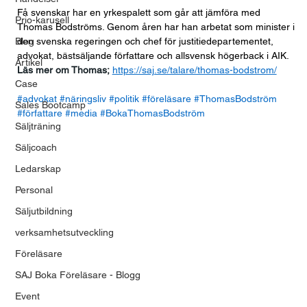
Få svenskar har en yrkespalett som går att jämföra med 
Prio-karusell
Thomas Bodströms. Genom åren har han arbetat som minister i 
Blog
den svenska regeringen och chef för justitiedepartementet, 
advokat, bästsäljande författare och allsvensk högerback i AIK.
Artikel
Läs mer om Thomas;
https://saj.se/talare/thomas-bodstrom/
Case
#advokat
#näringsliv
#politik
#föreläsare
#ThomasBodström
Sales Bootcamp
#författare
#media
#BokaThomasBodström
Säljträning
Säljcoach
Ledarskap
Personal
Säljutbildning
verksamhetsutveckling
Föreläsare
SAJ Boka Föreläsare - Blogg
Event