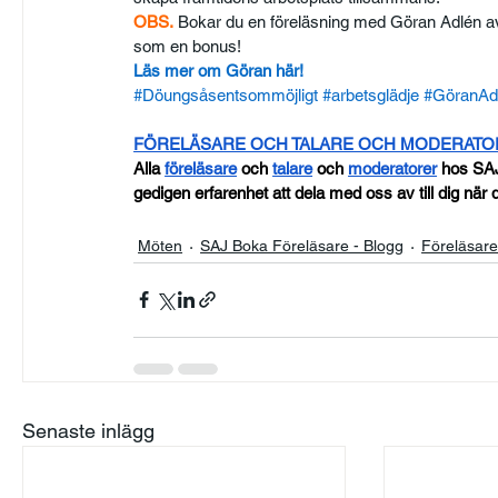
OBS.
 Bokar du en föreläsning med Göran Adlén 
som en bonus!
Läs mer om Göran här!
#Döungsåsentsommöjligt
#arbetsglädje
#GöranAd
FÖRELÄSARE OCH TALARE OCH MODERAT
Alla
föreläsare
 och
talare
 och
moderatorer
 hos SA
gedigen erfarenhet att dela med oss av till dig när d
Möten
SAJ Boka Föreläsare - Blogg
Föreläsar
Senaste inlägg