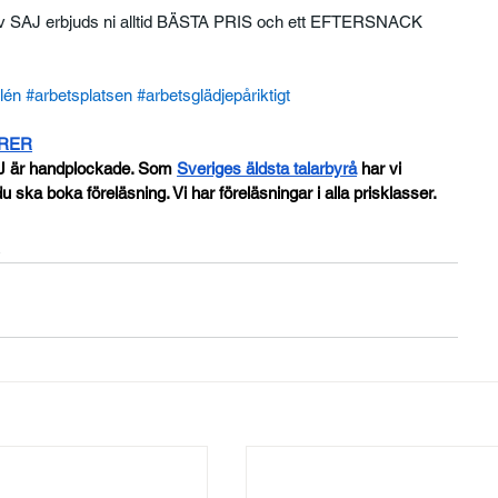
av SAJ erbjuds ni alltid BÄSTA PRIS och ett EFTERSNACK 
lén
#arbetsplatsen
#arbetsglädjepåriktigt
ORER
J är handplockade. Som
Sveriges äldsta talarbyrå
 har vi 
u ska boka föreläsning. Vi har föreläsningar i alla prisklasser.
e