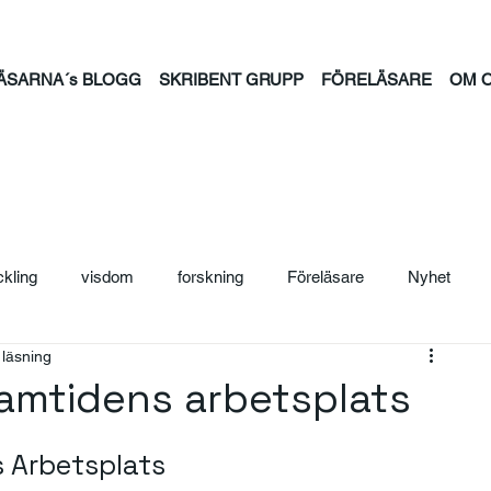
ÄSARNA´s BLOGG
SKRIBENT GRUPP
FÖRELÄSARE
OM 
ckling
visdom
forskning
Föreläsare
Nyhet
 läsning
ljträning
Säljcoach
Ledarskap
Personal
Säljutb
ramtidens arbetsplats
ntion
psykisk hälsa
feminism
familj
tid
jou
 Arbetsplats