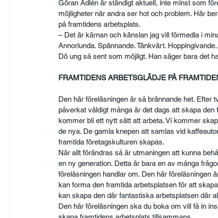
Göran Adlén är ständigt aktuell, inte minst som fö
möjligheter när andra ser hot och problem. Här ber
på framtidens arbetsplats.
– Det är kärnan och känslan jag vill förmedla i min
Annorlunda. Spännande. Tänkvärt. Hoppingivande.,
Dö ung så sent som möjligt. Han säger bara det ha
FRAMTIDENS ARBETSGLÄDJE PÅ FRAMTIDEN
Den här föreläsningen är så brännande het. Efter tv
påverkat väldigt många är det dags att skapa den 
kommer bli ett nytt sätt att arbeta. Vi kommer sk
de nya. De gamla knepen att samlas vid kaffeaut
framtida företagskulturen skapas.
När allt förändras så är utmaningen att kunna behål
en ny generation. Detta är bara en av många frågor
föreläsningen handlar om. Den här föreläsningen är
kan forma den framtida arbetsplatsen för att skapa 
kan skapa den där fantastiska arbetsplatsen där alla
Den här föreläsningen ska du boka om vill få in inspi
skapa framtidens arbetsplats tillsammans.