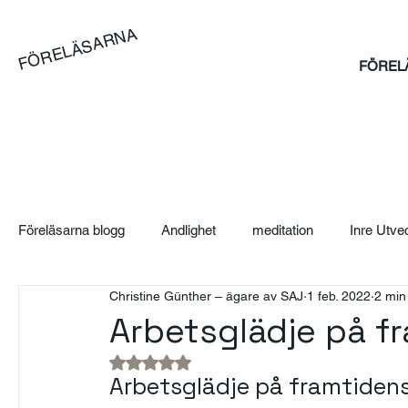
FÖRELÄSARNA
FÖREL
Föreläsarna blogg
Andlighet
meditation
Inre Utve
Christine Günther – ägare av SAJ
1 feb. 2022
2 min
Blog
Artikel
Case
Sales Bootcamp
Sä
Arbetsglädje på f
Betygsatt till NaN av 5 stjärnor.
SAJ Boka Föreläsare - Blogg
Event
Suicidpreve
Arbetsglädje på framtidens