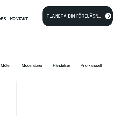
PLANERA DIN FÖRELÄSNING
OSS
KONTAKT
Möten
Moderatorer
Händelser
Prio-karusell
ildning
verksamhetsutveckling
Föreläsare
rnalism