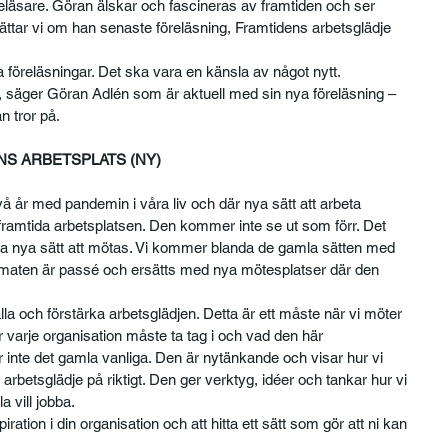
reläsare. Göran älskar och fascineras av framtiden och ser 
ättar vi om han senaste föreläsning, Framtidens arbetsglädje 
a föreläsningar. Det ska vara en känsla av något nytt. 
 säger Göran Adlén som är aktuell med sin nya föreläsning – 
n tror på.
S ARBETSPLATS (NY)
å år med pandemin i våra liv och där nya sätt att arbeta 
framtida arbetsplatsen. Den kommer inte se ut som förr. Det 
apa nya sätt att mötas. Vi kommer blanda de gamla sätten med 
omaten är passé och ersätts med nya mötesplatser där den 
la och förstärka arbetsglädjen. Detta är ett måste när vi möter 
 varje organisation måste ta tag i och vad den här 
 inte det gamla vanliga. Den är nytänkande och visar hur vi 
arbetsglädje på riktigt. Den ger verktyg, idéer och tankar hur vi 
 vill jobba.
ration i din organisation och att hitta ett sätt som gör att ni kan 