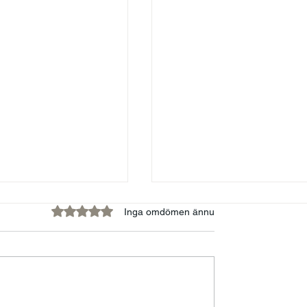
Betygsatt till 0 av 5 stjärnor.
Inga omdömen ännu