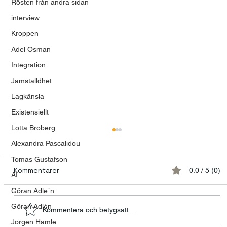
Rösten från andra sidan
interview
Kroppen
Adel Osman
Integration
Jämställdhet
Lagkänsla
Existensiellt
Lotta Broberg
Alexandra Pascalidou
Tomas Gustafson
Kommentarer
0.0 / 5 (0)
AI
Göran Adle´n
Göran Adlén
Kommentera och betygsätt...
Jörgen Hamle
Modet att våga vara mänsklig