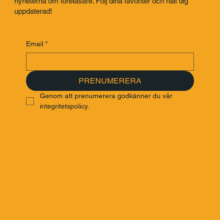
nyheterna om föreläsare. Följ dina favoriter och håll dig
uppdaterad!
Email
*
PRENUMERERA
Genom att prenumerera godkänner du vår 
integritetspolicy.