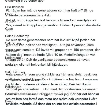
ställer sig 6 personer upp.  
Prio-karusell
På frågan hur många generationer som har haft bil? Blir de 
Blog
stående personerna bara 4st.  
Sist ut, hur många har levt hela sina liv med en smartphone? 
Artikel
Yes, svaret är knappt en generation. Endast 1 person står därför 
Case
upp.  
Sales Bootcamp
De allra flesta generationer som har levt sitt liv på jorden har 
Säljträning
gjort det i en helt annan verklighet – Ute på savannen, som 
jägare och samlare. Då levde vi i grupper om 150 personer, där 
Säljcoach
hälften dog innan de hade fyllde 10 år. Medellivslängden var 
Ledarskap
knappt 30 år. Och de vanligaste dödsorsakerna var svält, 
sjukdom eller att helt enkelt bli ihjälslagen.  
Personal
Säljutbildning
Antal personer som aldrig ställde sig från sina stolar beskriver 
bildligt en hel del om varför vår hjärna inte har hunnit anpassa 
verksamhetsutveckling
sig till den moderna världen vi lever i idag. Den har liksom 
Föreläsare
hamnat på efterkälken… Och med den förståelsen blir ämnet, 
SAJ Boka Föreläsare - Blogg
psykisk hälsa, än mer intressant tycker jag. 
För när det handlar 
om att lära oss förstå och möta oss själva och varandra i vårt 
Event
psykiska mående. Så finns det en inte helt oviktig parameter i 