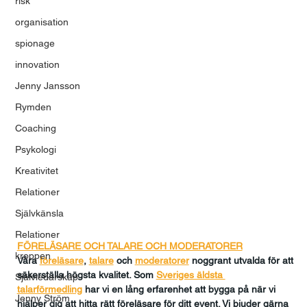
risk
organisation
spionage
innovation
Jenny Jansson
Rymden
Coaching
Psykologi
Kreativitet
Relationer
Självkänsla
Relationer
FÖRELÄSARE OCH TALARE OCH MODERATORER
kroppen
Våra 
föreläsare
, 
talare
och
moderatorer
 noggrant utvalda för att 
säkerställa högsta kvalitet. Som 
Sveriges äldsta 
Självledarskap
talarförmedling
har vi en lång erfarenhet att bygga på när vi 
Jenny Ström
hjälper dig att hitta rätt föreläsare för ditt event. Vi bjuder gärna 