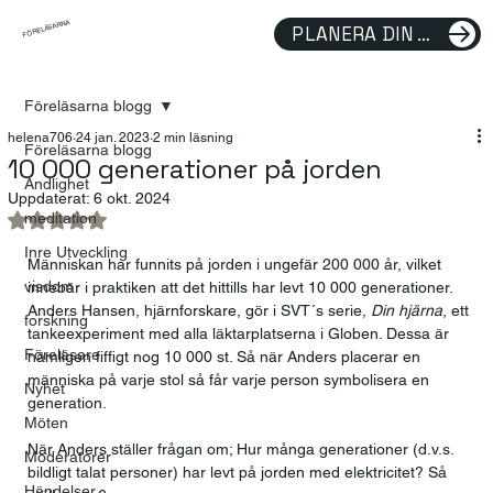
FÖRELÄSARNA
PLANERA DIN FÖRELÄSNING
Föreläsarna blogg
helena706
24 jan. 2023
2 min läsning
Föreläsarna blogg
10 000 generationer på jorden
Andlighet
Uppdaterat:
6 okt. 2024
meditation
Betygsatt till NaN av 5 stjärnor.
Inre Utveckling
Människan har funnits på jorden i ungefär 200 000 år, vilket 
visdom
innebär i praktiken att det hittills har levt 10 000 generationer. 
Anders Hansen, hjärnforskare, gör i SVT´s serie, 
Din hjärna
, ett 
forskning
tankeexperiment med alla läktarplatserna i Globen. Dessa är 
Föreläsare
nämligen fiffigt nog 10 000 st. Så när Anders placerar en 
människa på varje stol så får varje person symbolisera en 
Nyhet
generation.  
Möten
När Anders ställer frågan om; Hur många generationer (d.v.s. 
Moderatorer
bildligt talat personer) har levt på jorden med elektricitet? Så 
Händelser