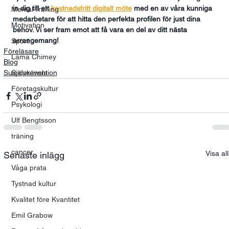
in dig till ett 
kostnadsfritt digitalt möte
med en av våra kunniga 
Mental Träning
medarbetare för att hitta den perfekta profilen för just dina 
Motivation
behov. Vi ser fram emot att få vara en del av ditt nästa 
arrangemang!
Sport
Föreläsare
Lama Chimey
Blog
Suicidprevention
Självkänsla
Företagskultur
Psykologi
Ulf Bengtsson
träning
cancer
Visa al
Senaste inlägg
Våga prata
Tystnad kultur
Kvalitet före Kvantitet
Emil Grabow