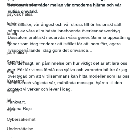
Suicidprevention
den osynk som råder mellan vår omoderna hjärna och vår 
nutida omvärld. 
psykisk hälsa
feminism
Våra rädslor, vår ångest och vår stress tillhör historiskt sätt 
några av våra allra bästa inneboende överlevnadsverktyg. 
familj
Dessutom praktiskt nedärvda i våra gener. Samma uppsättning 
tid
gener som idag tenderar att istället för att, som förr, agera 
livsuppehållande, idag göra det omvända… 
journalism
Samhälle
Med det sagt, en påminnelse om hur viktigt det är att lära oss 
mer. För lär vi oss förstå oss själva och varandra bättre är jag 
Krig
övertygad om att vi tillsammans kan hitta modeller som lär oss 
Katastrof
hantera och vägleda vår, måhända mossiga, hjärna till den 
kontext vi verkar och lever i idag.  
högtid
jul
Tänkvärt.  
Helena Reje
nyår
Cybersäkerhet
Underrättelse