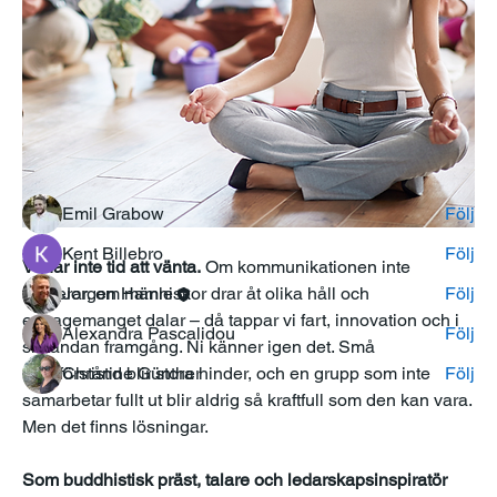
Om
Föreläsarnas Grupp resan!
medlemmar
Emil Grabow
Följ
Kent Billebro
Följ
Vi har inte tid att vänta.
 Om kommunikationen inte 
Jorgen Hamle
Följ
fungerar, om människor drar åt olika håll och 
engagemanget dalar – då tappar vi fart, innovation och i 
Alexandra Pascalidou
Följ
slutändan framgång. Ni känner igen det. Små 
Christine Günther
Följ
missförstånd blir stora hinder, och en grupp som inte 
samarbetar fullt ut blir aldrig så kraftfull som den kan vara. 
Se alla medlemmar (18)
Men det finns lösningar.
Som buddhistisk präst, talare och ledarskapsinspiratör