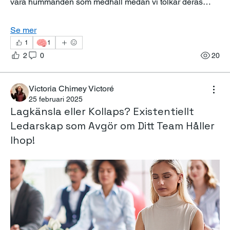
våra hummanden som medhåll medan vi tolkar deras…
Se mer
🧠
1
1
2
0
20
Victoria Chimey Victoré
25 februari 2025
Lagkänsla eller Kollaps? Existentiellt
Ledarskap som Avgör om Ditt Team Håller
Ihop!