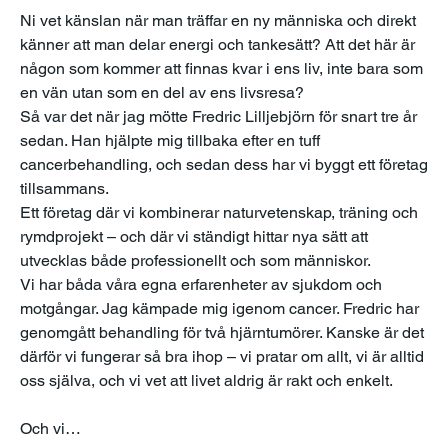
Ni vet känslan när man träffar en ny människa och direkt 
känner att man delar energi och tankesätt? Att det här är 
någon som kommer att finnas kvar i ens liv, inte bara som 
en vän utan som en del av ens livsresa?
Så var det när jag mötte Fredric Lilljebjörn för snart tre år 
sedan. Han hjälpte mig tillbaka efter en tuff 
cancerbehandling, och sedan dess har vi byggt ett företag 
tillsammans. 
Ett företag där vi kombinerar naturvetenskap, träning och 
rymdprojekt – och där vi ständigt hittar nya sätt att 
utvecklas både professionellt och som människor.
Vi har båda våra egna erfarenheter av sjukdom och 
motgångar. Jag kämpade mig igenom cancer. Fredric har 
genomgått behandling för två hjärntumörer. Kanske är det 
därför vi fungerar så bra ihop – vi pratar om allt, vi är alltid 
oss själva, och vi vet att livet aldrig är rakt och enkelt.
Och vi…