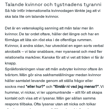
Talande kvinnor och tystnadens tyranni
Så här inför internationella kvinnodagen tänkte jag att vi 
ska tala lite om talande kvinnor.
Det är en vetenskaplig sanning att män talar mer än 
kvinnor. De tar ordet oftare, håller det längre och har en 
förmåga att låta sin röst eka i de offentliga rummen. 
Kvinnor, å andra sidan, har utvecklat en egen sorts verbal 
akrobatik – vi talar snabbare, mer nyanserat och med fler 
relationella markörer. Kanske för att vi vet att tiden vi får är 
knapp.
Språkforskningen visar att män avbryter kvinnor oftare än 
tvärtom. Män gör sina sakframställningar medan kvinnor 
håller samtalet levande genom att ställa frågor eller 
sockra med 
"eller hur?"
 och 
"förstår ni vad jag menar?"
. Vi 
hummar, vi nickar, vi ler uppmuntrande – allt för att skapa 
kontakt och visa att vi lyssnar. Män ger sällan samma 
respons tillbaka. Ofta lyssnar utan att nicka och tolkar 