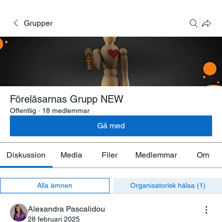
Grupper
Föreläsarnas Grupp NEW
Offentlig
·
18 medlemmar
Gå med
Diskussion
Media
Filer
Medlemmar
Om
Alla ämnen
Organisatorisk hälsa (1)
Alexandra Pascalidou
28 februari 2025