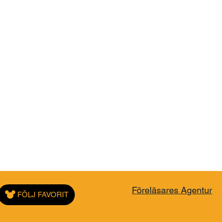
Föreläsares Agentur
FÖLJ FAVORIT