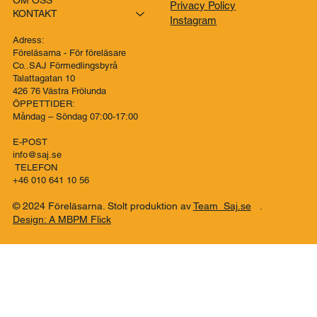
FÖRELÄSARNA´s BLOGG
Kontakt
SKRIBENT GRUPP
FAQ
FÖRELÄSARE
Terms & Conditions
OM OSS
Privacy Policy
KONTAKT
Instagram
Adress:
Föreläsarna - För föreläsare
Co..SAJ Förmedlingsbyrå
Talattagatan 10
426 76 Västra Frölunda
ÖPPETTIDER:
Måndag – Söndag 07:00-17:00
E-POST
info@saj.se
TELEFON
+46 010 641 10 56
© 2024 Föreläsarna. Stolt produktion av
Team Saj.se
.
Design: A MBPM Flick