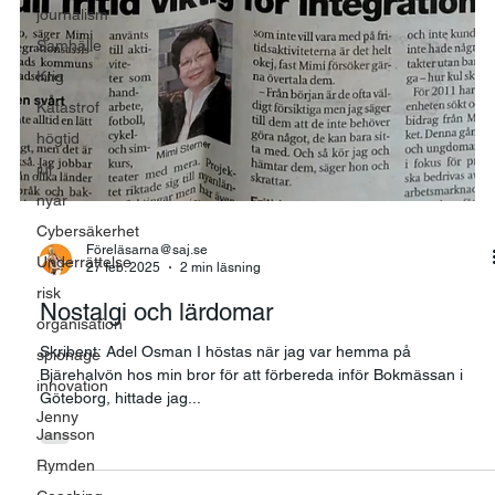
journalism
Samhälle
Krig
Katastrof
högtid
jul
nyår
Cybersäkerhet
Underrättelse
risk
Föreläsarna@saj.se
27 feb. 2025
2 min läsning
organisation
spionage
Nostalgi och lärdomar
innovation
Skribent: Adel Osman I höstas när jag var hemma på
Jenny
Bjärehalvön hos min bror för att förbereda inför Bokmässan i
Jansson
Göteborg, hittade jag...
Rymden