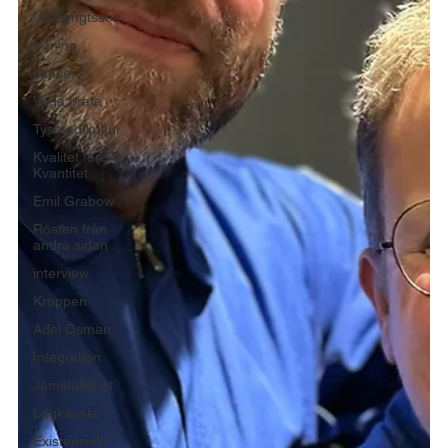
Ulf Bengtsson
träning
cancer
Våga prata
Tystnad kultur
Kvalitet före
Kvantitet
Emil Grabow
Rösten från
andra sidan
interview
Kroppen
Adel Osman
Integration
Jämställdhet
Lagkänsla
Existensiellt