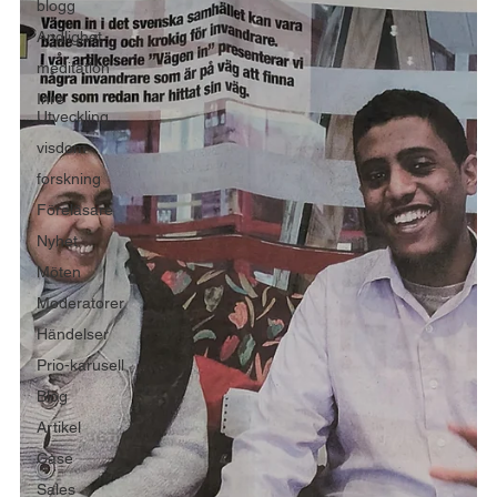
blogg
Andlighet
meditation
Inre
Utveckling
visdom
forskning
Föreläsare
Nyhet
Möten
Moderatorer
Händelser
Prio-karusell
Blog
Artikel
Case
Sales