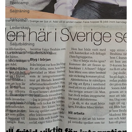
Bootcamp
Säljträning
Säljcoach
Ledarskap
Personal
Säljutbildning
verksamhetsutveckling
Föreläsare
SAJ Boka
Föreläsare -
Blogg
Event
Suicidprevention
psykisk hälsa
feminism
familj
tid