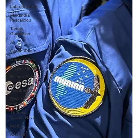
Lotta Broberg
Alexandra
Pascalidou
Tomas
Gustafson
AI
Göran Adle´n
Göran Adlén
Jörgen Hamle
Helena Reje
Patrik
Westberg
Psykisk
ohälsa
Theresia
Olsson Neve
Mod
SAJ 200