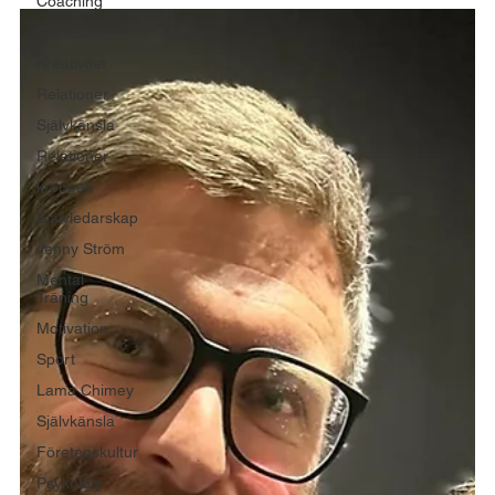
Coaching
Psykologi
Kreativitet
Relationer
Självkänsla
Relationer
kroppen
Självledarskap
Jenny Ström
Mental
Träning
Motivation
Sport
Lama Chimey
Självkänsla
Företagskultur
Psykologi