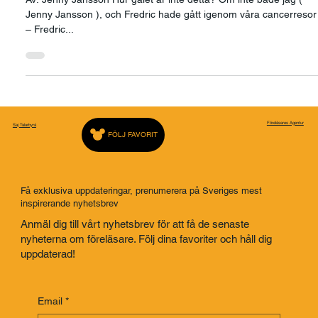
Utan cancer hade vi aldrig hamnat i
rymden!
Av: Jenny Jansson Hur galet är inte detta? Om inte både jag (
Jenny Jansson ), och Fredric hade gått igenom våra cancerresor
– Fredric...
Föreläsares Agentur
Saj Talarbyrå
FÖLJ FAVORIT
Få exklusiva uppdateringar, prenumerera på Sveriges mest
inspirerande nyhetsbrev
Anmäl dig till vårt nyhetsbrev för att få de senaste
nyheterna om föreläsare. Följ dina favoriter och håll dig
uppdaterad!