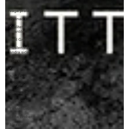
cancer
Våga prata
Tystnad kultur
Kvalitet före
Kvantitet
Emil Grabow
Rösten från
andra sidan
interview
Kroppen
Adel Osman
Integration
Jämställdhet
Lagkänsla
Existensiellt
Lotta Broberg
Alexandra