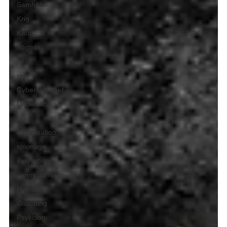
Samhälle
Krig
Katastrof
högtid
jul
nyår
Cybersäkerhet
Underrättelse
risk
organisation
spionage
innovation
Jenny Jansson
Rymden
Coaching
Psykologi