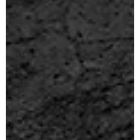
blogg
Andlighet
meditation
Inre Utveckling
visdom
forskning
Föreläsare
Nyhet
Möten
Moderatorer
Händelser
Prio-karusell
Blog
Artikel
Case
Sales Bootcamp