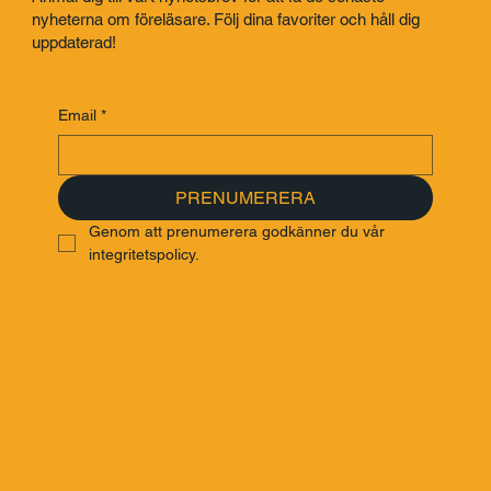
inspirerande nyhetsbrev
Anmäl dig till vårt nyhetsbrev för att få de senaste
nyheterna om föreläsare. Följ dina favoriter och håll dig
uppdaterad!
Email
*
PRENUMERERA
Genom att prenumerera godkänner du vår 
integritetspolicy.