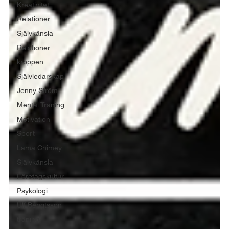
Kreativitet
Relationer
Självkänsla
Relationer
kroppen
Självledarskap
Jenny Ström
Mental Träning
Motivation
Sport
Lama Chimey
Självkänsla
Företagskultur
Psykologi
Ulf Bengtsson
träning