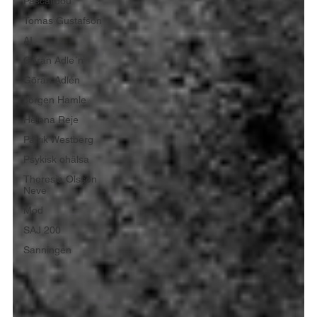
Pascalidou
Tomas Gustafson
AI
Göran Adle´n
Göran Adlén
Jörgen Hamle
Helena Reje
Patrik Westberg
Psykisk ohälsa
Theresia Olsson
Neve
Mod
SAJ 200
Sanningen