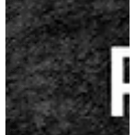
Säljträning
Säljcoach
Ledarskap
Personal
Säljutbildning
verksamhetsutveckling
Föreläsare
SAJ Boka
Föreläsare -
Blogg
Event
Suicidprevention
psykisk hälsa
feminism
familj
tid
journalism